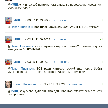
@
МЯШ
,
они и так всё поняли, пока рашка на переформатировании-
режим экономии
МЯШ
03:37 11.09.2022
в ответ на ↓
+1
○
@
Павел Писичкин
,
про Швейцарию слыхал? WINTER IS COMING!!!!
МЯШ
03:31 11.09.2022
в ответ на ↓
+1
○
@
Павел Писичкин
,
а кто первый в европе поймёт? ставлю сотку на
немцев. на*й ШОЛЬЦА!
МЯШ
03:25 11.09.2022
в ответ на ↓
+1
○
@
Павел Писичкин
,
ВСЁ ради Хантера! еслиб знал какие бабки
мутятся на газе, не носил бы жовто-блакитные труселя!
Павел Писичкин
03:21 11.09.2022
в ответ на ↓
+1
○
@
МЯШ
,
закулисье, думаешь что один ибанько сможет всю планету
похоронить