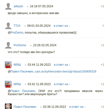
allkash
16:18 07.05.2024
+1
○
вроде смешно, и интереснее чем квн
TT24
09:01 03.05.2024
в ответ на ↓
0
○
@
ProDemo
,
попытка, обернувшаяся провалом((((
ProDemo
23:26 02.05.2024
+1
○
что это? псевдо квн без цензуры?
МЯШ
03:44 11.09.2022
в ответ на ↓
+1
○
@
Павел Писичкин
,
cars.av.by/mercedes-benz/gl-klass/100909328
МЯШ
03:42 11.09.2022
в ответ на ↓
+1
○
@
Павел Писичкин
,
ОНИ это кто?! продаваны мерсов через
Казахстан? или мерзнущие бриты?
Павел Писичкин
03:38 11.09.2022
в ответ на ↓
+1
○