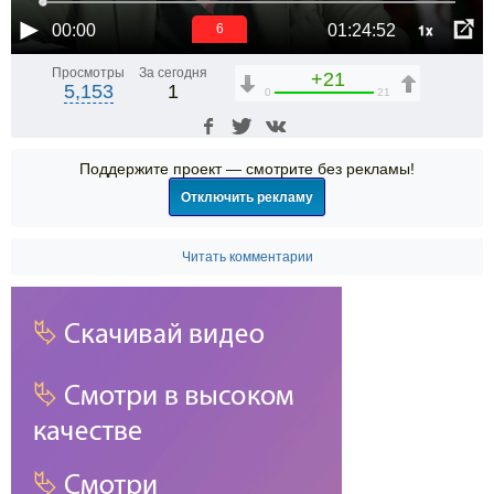
1x
00:00
01:24:52
6
Просмотры
За сегодня
+21
5,153
1
0
21
Поддержите проект — смотрите без рекламы!
Отключить рекламу
Читать комментарии