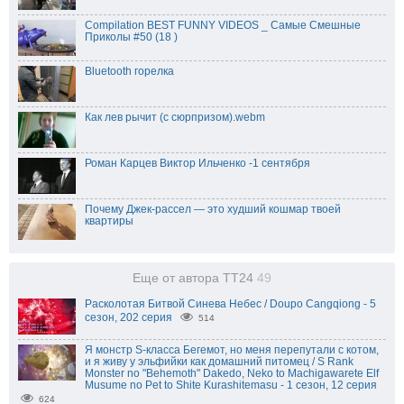
Compilation BEST FUNNY VIDEOS _ Самые Смешные
Приколы #50 (18 )
Bluetooth горелка
Как лев рычит (с сюрпризом).webm
Роман Карцев Виктор Ильченко -1 сентября
Почему Джек-рассел — это худший кошмар твоей
квартиры
Еще от автора TT24
49
Расколотая Битвой Синева Небес / Doupo Cangqiong - 5
сезон, 202 серия
514
Я монстр S-класса Бегемот, но меня перепутали с котом,
и я живу у эльфийки как домашний питомец / S Rank
Monster no "Behemoth" Dakedo, Neko to Machigawarete Elf
Musume no Pet to Shite Kurashitemasu - 1 сезон, 12 серия
624