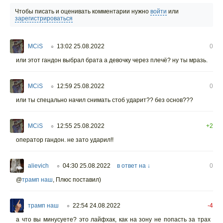
Чтобы писать и оценивать комментарии нужно
войти
или
зарегистрироваться
MCiS
13:02 25.08.2022
0
○
или этот гандон выбрал брата а девочку через плечё? ну ты мразь.
MCiS
12:59 25.08.2022
0
○
или ты спецально начил снимать стоб ударит?? без основ???
MCiS
12:55 25.08.2022
+2
○
оператор гандон. не зато ударил!!
alievich
04:30 25.08.2022
в ответ на ↓
0
○
@
трамп наш
,
Плюс поставил)
трамп наш
22:54 24.08.2022
-4
○
а что вы минусуете? это лайфхак, как на зону не попасть за трах