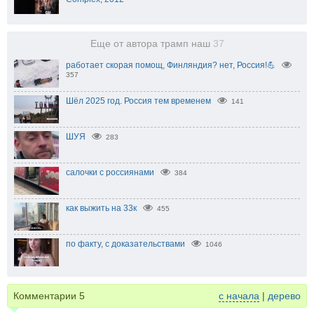
Еще от автора трамп наш
37
работает скорая помощ, Финляндия? нет, Россия!💪
357
Шёл 2025 год. Россия тем временем
141
ШУЯ
283
салочки с россиянами
384
как выжить на 33к
455
по факту, с доказательствами
1046
Комментарии
5
с начала
|
дерево