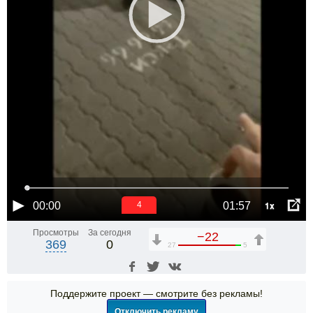
1x
00:00
01:57
3
Просмотры
За сегодня
−22
369
0
27
5
Поддержите проект — смотрите без рекламы!
Отключить рекламу