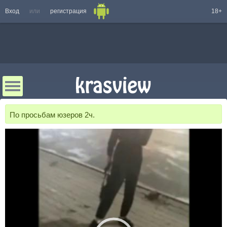
Вход
или
регистрация
18+
По просьбам юзеров 2ч.