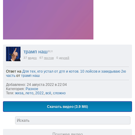
трамп наш
0
| 0
37
видео
67
постов
0
друзей
Ответ на
Для тех, кто устал от дтп и котов. 10 лойсов и закидываю 2ю
часть
от
трамп наш
Добавлено: 24 августа 2022 в 22:04
Категория:
Разное
Теги:
жиза
,
лето
,
2022
,
всё
,
сложно
Скачать видео (3.9 Мб)
Похожее видео