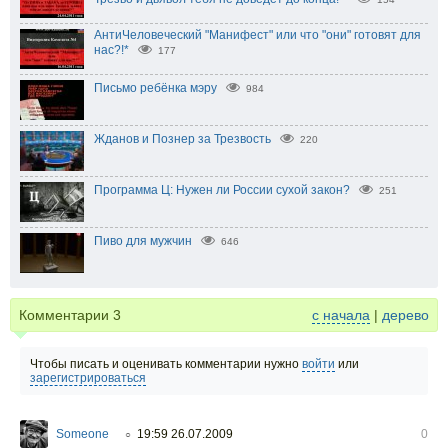
АнтиЧеловеческий "Манифест" или что "они" готовят для
нас?!*
177
Письмо ребёнка мэру
984
Жданов и Познер за Трезвость
220
Программа Ц: Нужен ли России сухой закон?
251
Пиво для мужчин
646
Комментарии
3
с начала
|
дерево
Чтобы писать и оценивать комментарии нужно
войти
или
зарегистрироваться
Someone
19:59 26.07.2009
0
○