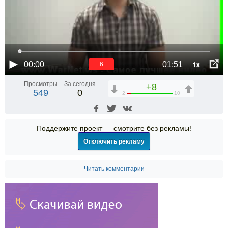
1x
00:00
01:51
6
Просмотры
За сегодня
+8
549
0
2
10
Поддержите проект — смотрите без рекламы!
Отключить рекламу
Читать комментарии