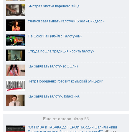
Быстрая чистка варёного яйца
Учимся завязывать галстуки! Узел «Виндзор»
Tie Color Fail (Фэйл с Галстуком)
Откуда пошла традиция носить галстук
Как завязать галстук (с Эшли)
Петр Порошенко готовит крымский блицкриг
Как завязать галстук. Классика.
Еще от автора ukrop
53
"От ПИВА и ТАБАКА до ГЕРОИНА один шаг или живи
Трезво и дьявол тебя не доведёт до конца!*"
154