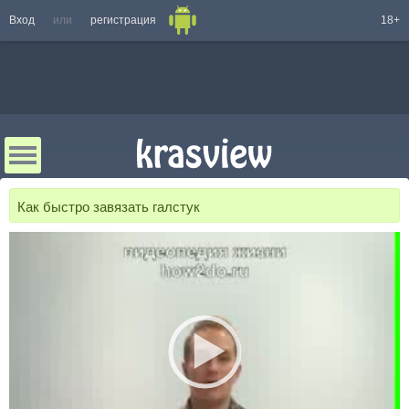
Вход
или
регистрация
18+
Как быстро завязать галстук