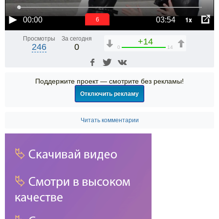
1x
00:00
03:54
6
Просмотры
За сегодня
+14
246
0
0
14
Поддержите проект — смотрите без рекламы!
Отключить рекламу
Читать комментарии