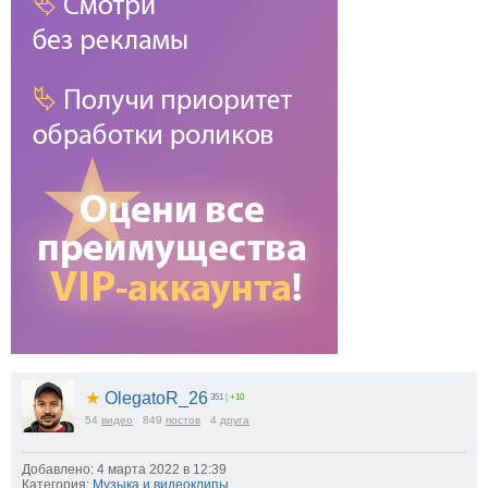
★
OlegatoR_26
351
|
+10
54
видео
849
постов
4
друга
Добавлено: 4 марта 2022 в 12:39
Категория:
Музыка и видеоклипы