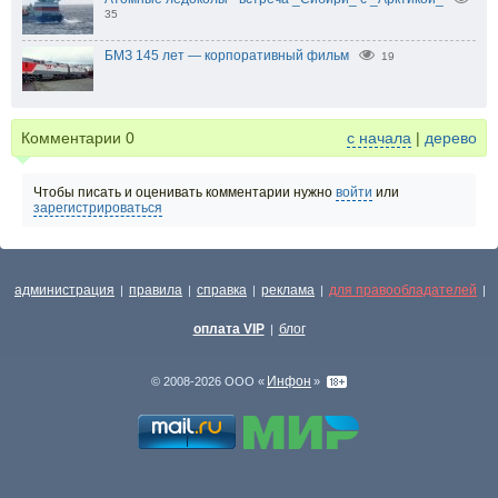
35
БМЗ 145 лет — корпоративный фильм
19
Комментарии
0
с начала
|
дерево
Чтобы писать и оценивать комментарии нужно
войти
или
зарегистрироваться
администрация
правила
справка
реклама
для правообладателей
|
|
|
|
|
оплата VIP
блог
|
Инфон
© 2008-2026 ООО «
»