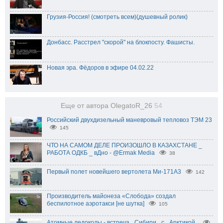
Грузия-Россия! (смотреть всем)(душевный ролик)
Донбасс. Расстрел "скорой" на блокпосту. Фашисты.
Новая эра. Фёдоров в эфире 04.02.22
Еще от автора OlegatoR_26
54
Российский двухдизельный маневровый тепловоз ТЭМ 23
145
ЧТО НА САМОМ ДЕЛЕ ПРОИЗОШЛО В КАЗАХСТАНЕ _
РАБОТА ОДКБ _ вДно - @Ermak Media
38
Первый полет новейшего вертолета Ми-171А3
142
Производитель майонеза «Слобода» создал
беспилотное аэротакси [не шутка]
105
Атомные ледоколы - встреча _Сибири_ с _Арктикой_