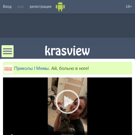
Вход
или
регистрация
18+
Приколы l Мемы.
Ай, больно в ноге!