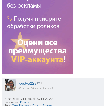
Kostya228
1621
|
−1
96
видео
53
поста
0
друзей
Добавлено: 21 ноября 2021 в 23:20
Категория:
Разное
Теги:
Мем
,
Инвалид
,
Пранк
,
Девушка