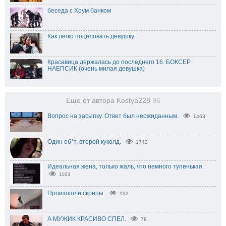
беседа с Хоум банком
Как легко поцеловать девушку.
Красавица держалась до последнего 16. БОКСЕР
НАЕПСИК (очень милая девушка)
Еще от автора Kostya228
96
Вопрос на засыпку. Ответ был неожиданным.
1463
Один еб*т, второй куколд.
1743
Идеальная жена, только жаль, что немного тупенькая.
1103
Произошли скрепы.
192
А МУЖИК КРАСИВО СПЕЛ.
79