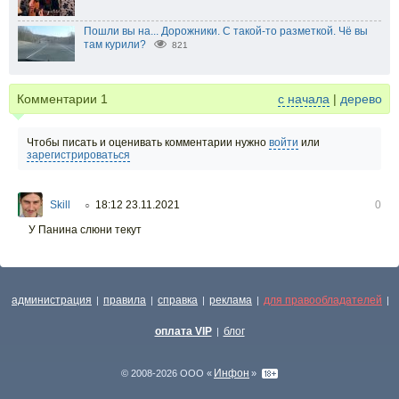
Пошли вы на... Дорожники. С такой-то разметкой. Чё вы
там курили?
821
Комментарии
1
с начала
|
дерево
Чтобы писать и оценивать комментарии нужно
войти
или
зарегистрироваться
Skill
18:12 23.11.2021
0
○
У Панина слюни текут
администрация
правила
справка
реклама
для правообладателей
|
|
|
|
|
оплата VIP
блог
|
Инфон
© 2008-2026 ООО «
»