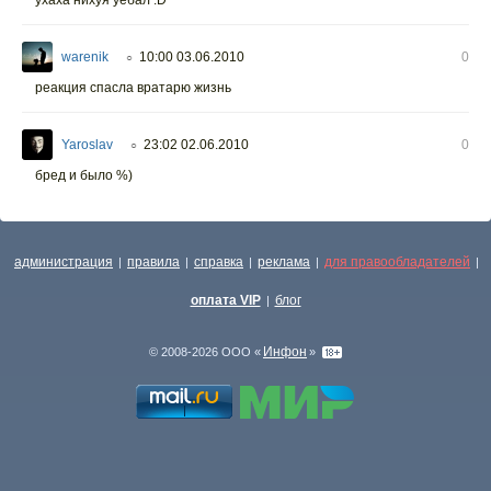
warenik
10:00 03.06.2010
0
○
реакция спасла вратарю жизнь
Yaroslav
23:02 02.06.2010
0
○
бред и было %)
администрация
правила
справка
реклама
для правообладателей
|
|
|
|
|
оплата VIP
блог
|
Инфон
© 2008-2026 ООО «
»