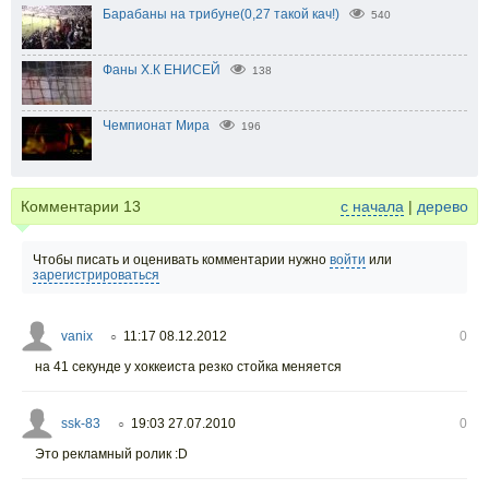
Барабаны на трибуне(0,27 такой кач!)
540
Фаны Х.К ЕНИСЕЙ
138
Чемпионат Мира
196
Комментарии
13
с начала
|
дерево
Чтобы писать и оценивать комментарии нужно
войти
или
зарегистрироваться
vanix
11:17 08.12.2012
0
○
на 41 секунде у хоккеиста резко стойка меняется
ssk-83
19:03 27.07.2010
0
○
Это рекламный ролик :D