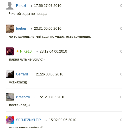
Rinext
17:56 27.07.2010
0
○
Чистой воды не правда.
borton
23:31 05.06.2010
0
○
че то камень легкий судя по удару. есть сомнения.
★
NiKe10
23:12 04.06.2010
0
○
парня чуть не убило))
Gerrard
21:26 03.06.2010
0
○
ухахахах)))
kirsanow
15:12 03.06.2010
0
○
постанова)))
SERJEZNYI TIP
15:02 03.06.2010
0
○
ухаха нихуя уебал :D