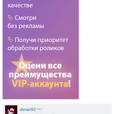
diman92
1714
| 0