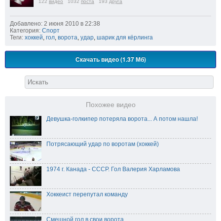
122
видео
1032
поста
193
друга
Добавлено: 2 июня 2010 в 22:38
Категория:
Спорт
Теги:
хоккей
,
гол
,
ворота
,
удар
,
шарик для кёрлинга
Скачать видео (1.37 Мб)
Похожее видео
Девушка-голкипер потеряла ворота... А потом нашла!
Потрясающий удар по воротам (хоккей)
1974 г. Канада - СССР. Гол Валерия Харламова
Хоккеист перепутал команду
Смешной гол в свои ворота