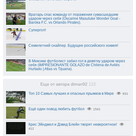
Вратарь спас команду от поражения сумасшедшим
ударом через себя (Oscarine Masuluke Wonder Goal -
Baroka F.C. vs Orlando Pirates).
Супергол!
Семилетний снайпер. Будущее российского хоккея!
В Мексике футболист забил гол в девятку ударом через
себя (IMPRESIONANTE GOLAZO de Chilena de Avilés
Hurtado | Atlas vs Tijuana).
Еще от автора diman92
122
Топ 10 Самых лучших и опасных прыжков в Мире
831
Ещё один повод любить футбол
1541
Крис Эйнджел и Дэвид Блейн творят невероятное!
412