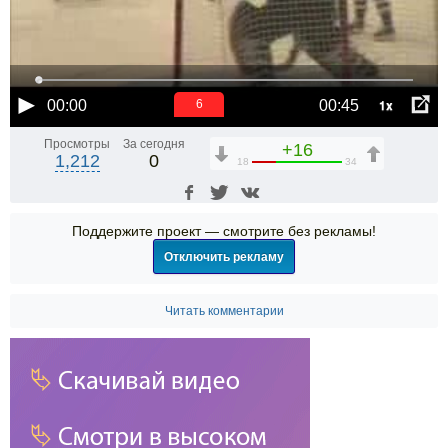
1x
00:00
00:45
6
Просмотры
За сегодня
+16
1,212
0
18
34
Поддержите проект — смотрите без рекламы!
Отключить рекламу
Читать комментарии