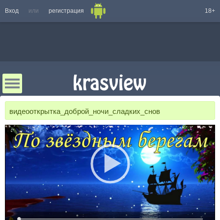
Вход
или
регистрация
18+
видеооткрытка_доброй_ночи_сладких_снов