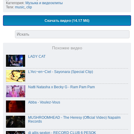
Категория:
Музыка и видеоклипы
Теги:
music
,
clip
Скачать видео (14.17 Мб)
Похожее видео
LADY CAT
L'Arc~en~Ciel - Sayonara (Special Clip)
Natti Natasha x Becky G - Ram Pam Pam
Abba - Voulez-Vous
MUSHROOMHEAD - The Heresy (Official Video) Napalm
Records
dj allis sexton - RECORD CLUB 6 PESOK