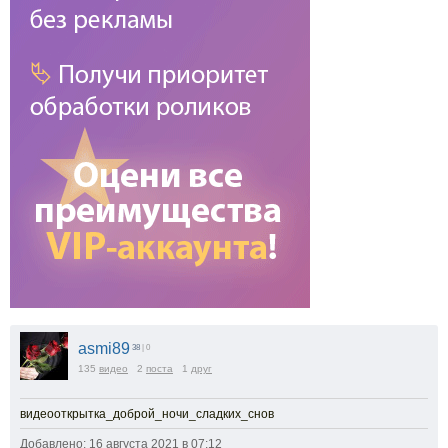
asmi89
38
| 0
135
видео
2
поста
1
друг
видеооткрытка_доброй_ночи_сладких_снов
Добавлено: 16 августа 2021 в 07:12