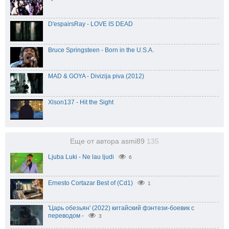
D'espairsRay - LOVE IS DEAD
Bruce Springsteen - Born in the U.S.A.
MAD & GOYA - Divizija piva (2012)
Xlson137 - Hit the Sight
Еще от автора asmi89
135
Ljuba Luki - Ne lau ljudi
6
Ernesto Cortazar Best of (Cd1)
1
'Царь обезьян' (2022) китайский фэнтези-боевик с
переводом -
3