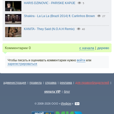
HARIS DZINOVIC - PARISKE KAPIJE
5
Shakira - La La La (Brazil 2014) ft. Carlinhos Brown
27
KANITA - They Said (N.O.A.H Remix)
40
Комментарии
0
с начала
|
дерево
Чтобы писать и оценивать комментарии нужно
войти
или
зарегистрироваться
администрация
правила
справка
реклама
для правообладателей
|
|
|
|
|
оплата VIP
блог
|
Инфон
© 2008-2026 ООО «
»