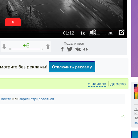
6
1x
01:12
Поделиться
+6
0
6
Отключить рекламу
мотрите без рекламы!
с начала
|
дерево
о
войти
или
зарегистрироваться
До
Ка
+5
Те
а