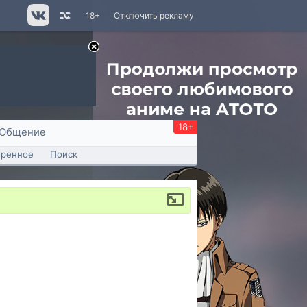
18+
Отключить рекламу
18+
Общение
тренное
Поиск