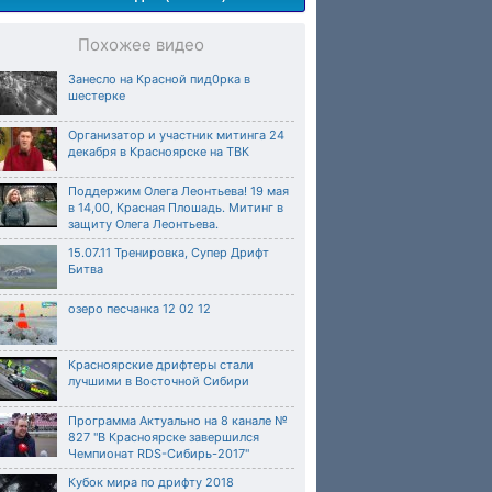
Похожее видео
Занесло на Красной пид0рка в
шестерке
Организатор и участник митинга 24
декабря в Красноярске на ТВК
Поддержим Олега Леонтьева! 19 мая
в 14,00, Красная Плошадь. Митинг в
защиту Олега Леонтьева.
15.07.11 Тренировка, Супер Дрифт
Битва
озеро песчанка 12 02 12
Красноярские дрифтеры стали
лучшими в Восточной Сибири
Программа Актуально на 8 канале №
827 "В Красноярске завершился
Чемпионат RDS-Сибирь-2017"
Кубок мира по дрифту 2018