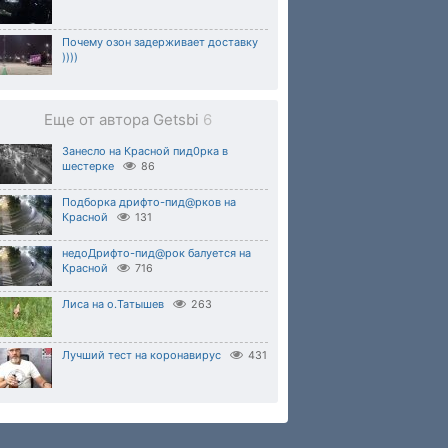
Почему озон задерживает доставку
))))
Еще от автора Getsbi
6
Занесло на Красной пид0рка в
шестерке
86
Подборка дрифто-пид@рков на
Красной
131
недоДрифто-пид@рок балуется на
Красной
716
Лиса на о.Татышев
263
Лучший тест на коронавирус
431