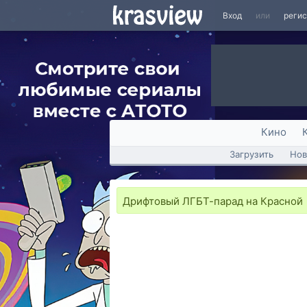
Вход
или
реги
Кино
Загрузить
Нов
Дрифтовый ЛГБТ-парад на Красной