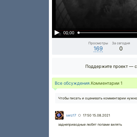
00:00
Просмотры
За сегодня
169
0
Поддержите проект — с
Все обсуждения.
Комментарии
1
Чтобы писать и оценивать комментарии нужн
serz17
17:50 15.08.2021
○
заднеприводные любят попами вилять