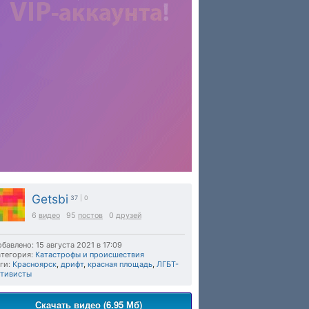
Getsbi
37
| 0
6
видео
95
постов
0
друзей
бавлено: 15 августа 2021 в 17:09
тегория:
Катастрофы и происшествия
ги:
Красноярск
,
дрифт
,
красная площадь
,
ЛГБТ-
ктивисты
Скачать видео (6.95 Мб)