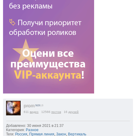
prom
5629
| 0
611
видео
12566
постов
16
друзей
Добавлено: 30 июня 2021 в 21:37
Категория:
Разное
Теги:
Россия
,
Прямая линия
,
Закон
,
Вертикаль