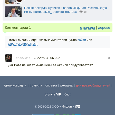
Новые рекорды жуликов и воров! «Единая Россия» когда
же ты нажрешься_ депутат олигарх
36
Комментарии
1
с начала
|
дерево
Чтобы писать и оценивать комментарии нужно
войти
или
зарегистрироваться
Герасимов
22:59 30.06.2021
0
○
Дак Вова не знает какие цены за жкх или придуривается?
администрация
правила
справка
реклама
для правообладателей
|
|
|
|
|
оплата VIP
блог
|
Инфон
© 2008-2026 ООО «
»