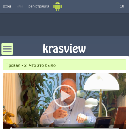
Вход
или
регистрация
18+
Провал - 2. Что это было