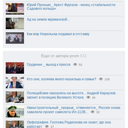
Юрий Пронько_ Арест Фургала - конец «стабильности
Садового кольца»
Ад на земле мурманской...
Как мэр Норильска подавал в отставку
Еще от автора prom
611
Грудинин _ выход к прессе
52
Кто они, хозяева моего кошелька и семьи?
126
Полицейские оказались на высоте... Андрей Караулов
звонит в полицию Великого Устюга
34
Авиастроительный _прорыв_ отменяется_ Россия снова
завалила проект самолета Ил-112В...
32
Орфография. Госпожа Радионова не знает, где она
работает
27