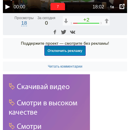
1x
00:00
18:02
6
Просмотры
За сегодня
+2
18
0
1
3
Поддержите проект — смотрите без рекламы!
Отключить рекламу
Читать комментарии