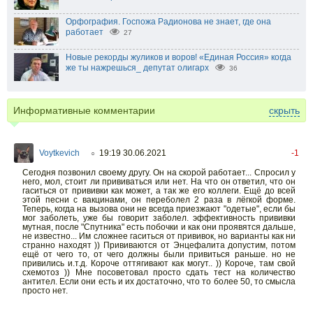
Орфография. Госпожа Радионова не знает, где она
работает
27
Новые рекорды жуликов и воров! «Единая Россия» когда
же ты нажрешься_ депутат олигарх
36
Информативные комментарии
скрыть
Voytkevich
19:19 30.06.2021
-1
○
Сегодня позвонил своему другу. Он на скорой работает... Спросил у
него, мол, стоит ли прививаться или нет. На что он ответил, что он
гаситься от прививки как может, а так же его коллеги. Ещё до всей
этой песни с вакцинами, он переболел 2 раза в лёгкой форме.
Теперь, когда на вызова они не всегда приезжают "одетые", если бы
мог заболеть, уже бы говорит заболел. эффективность прививки
мутная, после "Спутника" есть побочки и как они проявятся дальше,
не известно... Им сложнее гаситься от прививок, но варианты как ни
странно находят )) Прививаются от Энцефалита допустим, потом
ещё от чего то, от чего должны были привиться раньше. но не
привились и.т.д. Короче оттягивают как могут.. )) Короче, там свой
схемотоз )) Мне посоветовал просто сдать тест на количество
антител. Если они есть и их достаточно, что то более 50, то смысла
просто нет.