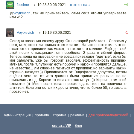
feedme
19:28 30.06.2021
в ответ на ↓
+4
○
@
Voytkevich
,
так не прививайтесь. сами себя что-ли уговариваете
или чё?
Voytkevich
19:19 30.06.2021
-1
○
Сегодня позвонил своему другу. Он на скорой работает... Спросил у
него, мол, стоит ли прививаться или нет. На что он ответил, что он
гаситься от прививки как может, а так же его коллеги. Ещё до всей
этой песни с вакцинами, он переболел 2 раза в лёгкой форме.
Теперь, когда на вызова они не всегда приезжают "одетые", если бы
мог заболеть, уже бы говорит заболел. эффективность прививки
мутная, после "Спутника" есть побочки и как они проявятся дальше,
не известно... Им сложнее гаситься от прививок, но варианты как ни
странно находят )) Прививаются от Энцефалита допустим, потом
ещё от чего то, от чего должны были привиться раньше. но не
привились и.т.д. Короче оттягивают как могут.. )) Короче, там свой
схемотоз )) Мне посоветовал просто сдать тест на количество
антител. Если они есть и их достаточно, что то более 50, то смысла
просто нет.
администрация
правила
справка
реклама
для правообладателей
|
|
|
|
|
оплата VIP
блог
|