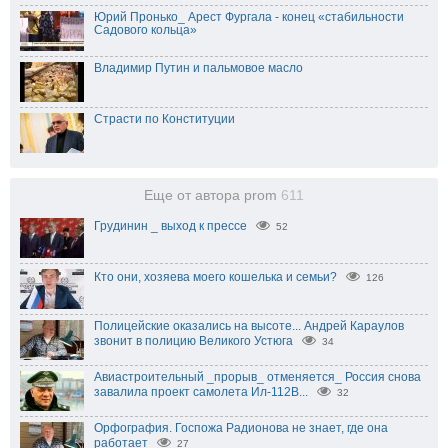
Юрий Пронько_ Арест Фургала - конец «стабильности
Садового кольца»
Владимир Путин и пальмовое масло
Страсти по Конституции
Еще от автора prom
611
Грудинин _ выход к прессе
52
Кто они, хозяева моего кошелька и семьи?
126
Полицейские оказались на высоте... Андрей Караулов
звонит в полицию Великого Устюга
34
Авиастроительный _прорыв_ отменяется_ Россия снова
завалила проект самолета Ил-112В...
32
Орфография. Госпожа Радионова не знает, где она
работает
27