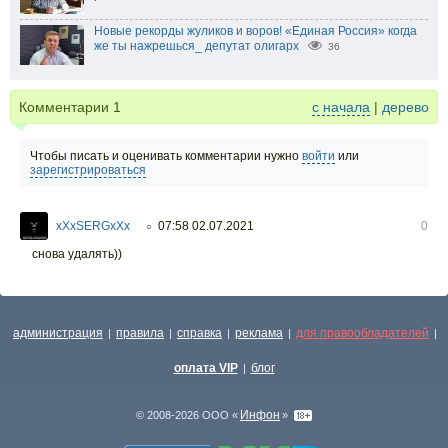
Новые рекорды жуликов и воров! «Единая Россия» когда
же ты нажрешься_ депутат олигарх
36
Комментарии
1
с начала
|
дерево
Чтобы писать и оценивать комментарии нужно
войти
или
зарегистрироваться
xXxSERGxXx
07:58 02.07.2021
0
○
снова удалять))
администрация
правила
справка
реклама
для правообладателей
|
|
|
|
|
оплата VIP
блог
|
Инфон
© 2008-2026 ООО «
»