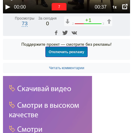
1x
00:00
00:37
6
Просмотры
За сегодня
+1
73
0
2
3
Поддержите проект — смотрите без рекламы!
Отключить рекламу
Читать комментарии