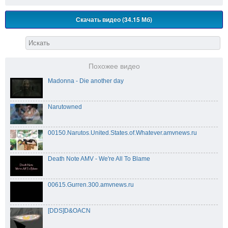
Скачать видео (34.15 Мб)
Похожее видео
Madonna - Die another day
Narutowned
00150.Narutos.United.States.of.Whatever.amvnews.ru
Death Note AMV - We're All To Blame
00615.Gurren.300.amvnews.ru
[DDS]D&OACN