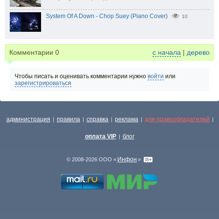
System Of A Down - Chop Suey (Piano Cover)
10
Комментарии
0
с начала
|
дерево
Чтобы писать и оценивать комментарии нужно
войти
или
зарегистрироваться
администрация
правила
справка
реклама
для правообладателей
|
|
|
|
|
оплата VIP
блог
|
Инфон
© 2008-2026 ООО «
»