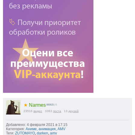
★
Narmes
660615
| 0
23516
видео
3363
поста
13
друзей
Добавлено: 4 февраля 2021 в 17:15
Категория:
Аниме, анимация, AMV
Теги:
ZUTOMAYO
,
darken
,
amv