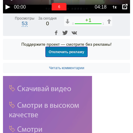
1x
00:00
04:18
6
Просмотры
За сегодня
+1
53
0
0
1
Поддержите проект — смотрите без рекламы!
Отключить рекламу
Читать комментарии