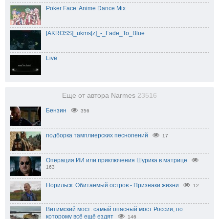
Poker Face: Anime Dance Mix
[AKROSS]_ukms[z]_-_Fade_To_Blue
Live
Еще от автора Narmes
23516
Бензин
356
подборка тамплиерских песнопений
17
Операция ИИ или приключения Шурика в матрице
163
Норильск. Обитаемый остров - Признаки жизни
12
Витимский мост: самый опасный мост России, по
которому всё ещё ездят
146