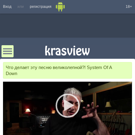
Вход
или
регистрация
18+
Что делает эту песню великолепной?! System Of A
Down