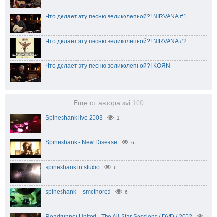
Что делает эту песню великолепной?! NIRVANA #1
Что делает эту песню великолепной?! NIRVANA #2
Что делает эту песню великолепной?! KOЯN
Еще от автора svi
100
Spineshank live 2003
1
Spineshank - New Disease
6
spineshank in studio
6
spineshank - -smothored
6
Roadrunner United - The All-Star Sessions / DVD / 2002