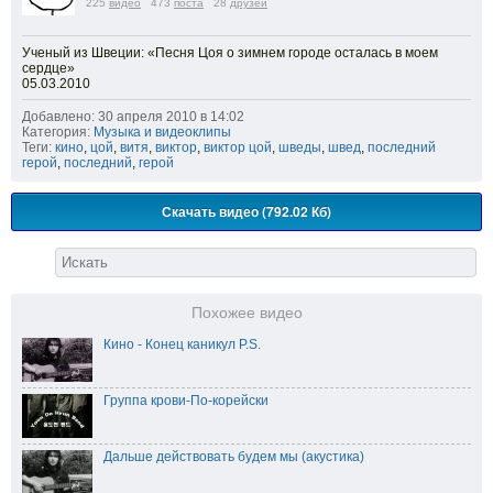
225
видео
473
поста
28
друзей
Ученый из Швеции: «Песня Цоя о зимнем городе осталась в моем
сердце»
05.03.2010
Добавлено: 30 апреля 2010 в 14:02
Категория:
Музыка и видеоклипы
Теги:
кино
,
цой
,
витя
,
виктор
,
виктор цой
,
шведы
,
швед
,
последний
герой
,
последний
,
герой
Скачать видео (792.02 Кб)
Похожее видео
Кино - Конец каникул P.S.
Группа крови-По-корейски
Дальше действовать будем мы (акустика)