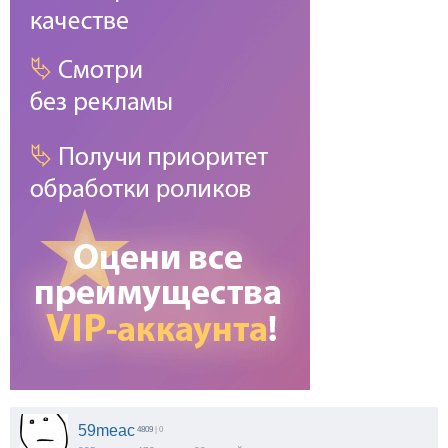
59meac
4809
| 0