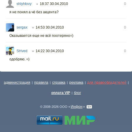
shlyhtovy
18:37 30.04.2010
0
○
я не понял а чё без акцента?
sergax
14:53 30.04.2010
0
○
Оказывается еще не всё поотеряно=)
SHved
14:22 30.04.2010
0
○
одобряю. =)
администрация
правила
справка
реклама
для правообладателей
|
|
|
|
|
оплата VIP
блог
|
Инфон
© 2008-2026 ООО «
»