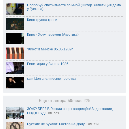
Попробуй спеть вместе со мной (Питер. Репетиция дома
у Густава)
Кино-группа крови
Кино - Хочу перемен (Акустика)
"Кино" в Минске 05.05.1989г
Репетиция у Вишни 1986
сын Цоя спел песню про отца
Еще от автора 59meac
225
ЗОЖ? БЕГ? В России спорт запрещён! Задержание,
ОВД,в СУД!
563
Русские не бухают. Ростов-на-Дону.
314