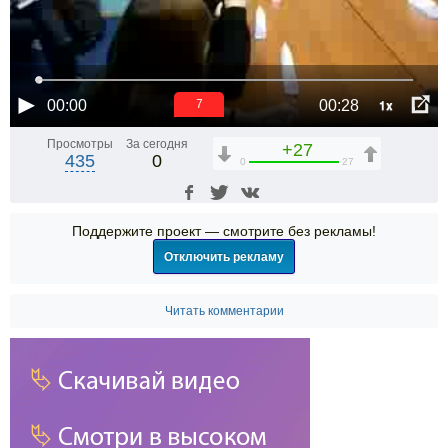
1x
00:00
00:28
6
Просмотры
За сегодня
+27
435
0
0
27
Поддержите проект — смотрите без рекламы!
Отключить рекламу
Читать комментарии