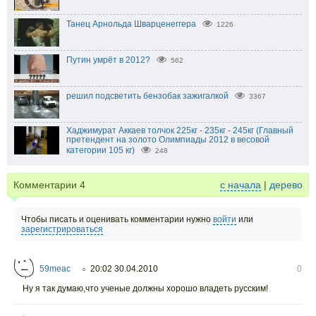
Танец Арнольда Шварценеггера
1226
Путин умрёт в 2012?
562
решил подсветить бензобак зажигалкой
3367
Хаджимурат Аккаев толчок 225кг - 235кг - 245кг (Главный
претендент на золото Олимпиады 2012 в весовой
категории 105 кг)
248
Комментарии
4
с начала
|
дерево
Чтобы писать и оценивать комментарии нужно
войти
или
зарегистрироваться
59meac
20:02 30.04.2010
0
○
Ну я так думаю,что ученые должны хорошо владеть русским!