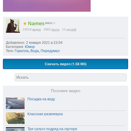
★
Narmes
660615
| 0
23516
видео
3363
поста
13
друзей
Добавлено: 2 января 2021 в 23:04
Категория:
Юмор
Теги:
Горилла
,
Вода
,
Передумал
Скачать видео (1.58 Мб)
Похожее видео
Посадка на воду
Классная развлекуха
Три сальто подряд на скутере