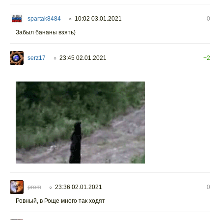
spartak8484
10:02 03.01.2021
0
○
Забыл бананы взять)
serz17
23:45 02.01.2021
+2
○
prom
23:36 02.01.2021
0
○
Ровный, в Роще много так ходят