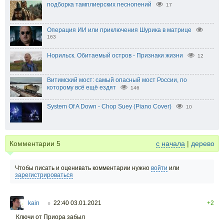
подборка тамплиерских песнопений
17
Операция ИИ или приключения Шурика в матрице
163
Норильск. Обитаемый остров - Признаки жизни
12
Витимский мост: самый опасный мост России, по
которому всё ещё ездят
146
System Of A Down - Chop Suey (Piano Cover)
10
Комментарии
5
с начала
|
дерево
Чтобы писать и оценивать комментарии нужно
войти
или
зарегистрироваться
kain
22:40 03.01.2021
+2
○
Ключи от Приора забыл