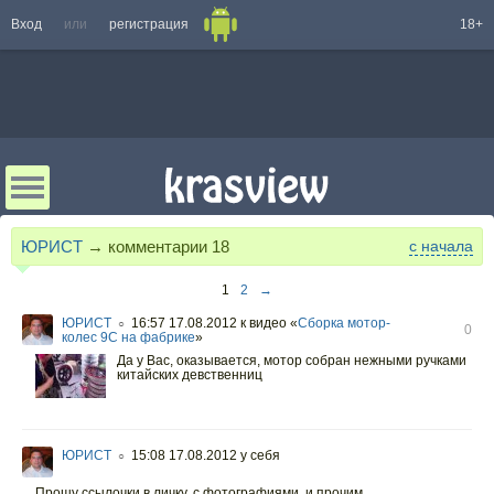
Вход
или
регистрация
18+
ЮРИСТ
→ комментарии
18
с начала
1
2
→
ЮРИСТ
16:57 17.08.2012
к видео «
Сборка мотор-
○
0
колес 9С на фабрике
»
Да у Вас, оказывается, мотор собран нежными ручками
китайских девственниц
ЮРИСТ
15:08 17.08.2012
у себя
○
Прошу ссылочки в личку, с фотографиями, и прочим