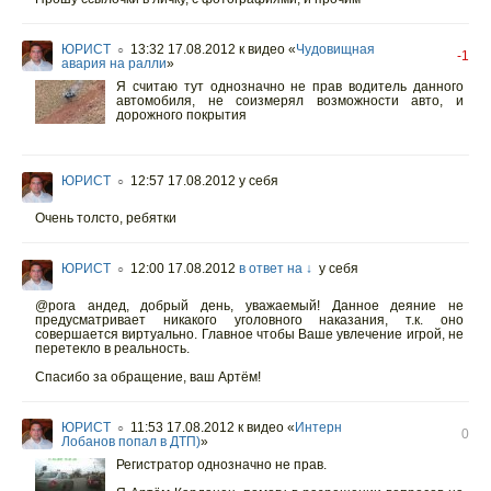
ЮРИСТ
13:32 17.08.2012
к видео «
Чудовищная
○
-1
авария на ралли
»
Я считаю тут однозначно не прав водитель данного
автомобиля, не соизмерял возможности авто, и
дорожного покрытия
ЮРИСТ
12:57 17.08.2012
у себя
○
Очень толсто, ребятки
ЮРИСТ
12:00 17.08.2012
в ответ на ↓
у себя
○
@рога андед, добрый день, уважаемый! Данное деяние не
предусматривает никакого уголовного наказания, т.к. оно
совершается виртуально. Главное чтобы Ваше увлечение игрой, не
перетекло в реальность.
Спасибо за обращение, ваш Артём!
ЮРИСТ
11:53 17.08.2012
к видео «
Интерн
○
0
Лобанов попал в ДТП)
»
Регистратор однозначно не прав.