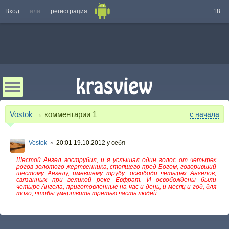
Вход
или
регистрация
18+
Vostok
→ комментарии
1
с начала
Vostok
20:01 19.10.2012
у себя
○
Шестой Ангел вострубил, и я услышал один голос от четырех
рогов золотого жертвенника, стоящего пред Богом, говоривший
шестому Ангелу, имевшему трубу: освободи четырех Ангелов,
связанных при великой реке Евфрат. И освобождены были
четыре Ангела, приготовленные на час и день, и месяц и год, для
того, чтобы умертвить третью часть людей.