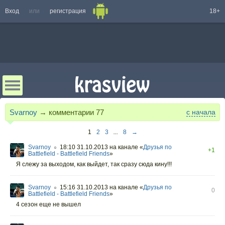
Вход
или
регистрация
18+
Svarnoy
→ комментарии
77
с начала
1
2
3
...
8
→
Svarnoy
18:10 31.10.2013
на канале «
Друзья по
○
+1
Battlefield - Battlefield Friends
»
Я слежу за выходом, как выйдет, так сразу сюда кину!!!
Svarnoy
15:16 31.10.2013
на канале «
Друзья по
○
0
Battlefield - Battlefield Friends
»
4 сезон еще не вышел