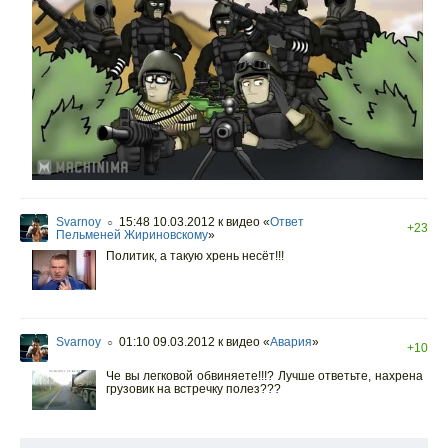
Svarnoy
15:48 10.03.2012
к видео «
Ответ
○
+23
Пельменей Жириновскому
»
Политик, а такую хрень несёт!!!
Svarnoy
01:10 09.03.2012
к видео «
Авария
»
○
+10
Че вы легковой обвиняете!!!? Лучше ответьте, нахрена
грузовик на встречку полез???