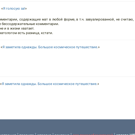
 «
Я голосую за!
»
мментарии, содержащие мат в любой форме, в т.ч. завуалированной, не считаю
е бессодержательные комментарии.
не и в жизни хватает.
атологом есть разница, кстати.
 «
Я заметила однажды. Большое космическое путешествие.
»
«
Я заметила однажды. Большое космическое путешествие.
»