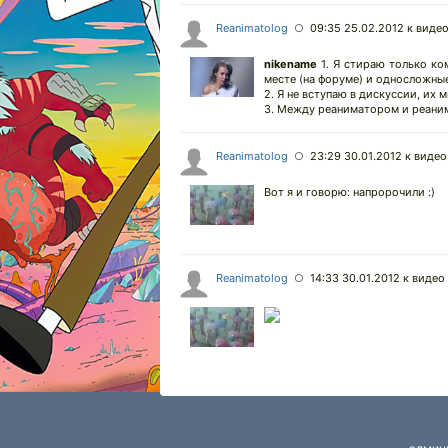
Reanimatolog
09:35 25.02.2012
к видео
○
nikename
1. Я стираю только ко
месте (на форуме) и односложны
2. Я не вступаю в дискуссии, их м
3. Между реаниматором и реаним
Reanimatolog
23:29 30.01.2012
к видео
○
Вот я и говорю: напророчили :)
Reanimatolog
14:33 30.01.2012
к видео 
○