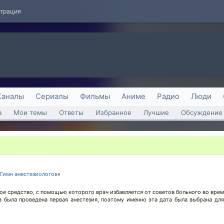
страция
Каналы
Сериалы
Фильмы
Аниме
Радио
Люди
а
Мои темы
Ответы
Избранное
Лучшие
Обсуждение 
Гимн анестезиологов
»
ное средство, с помощью которого врач избавляется от советов больного во врем
а была проведена первая анестезия, поэтому именно эта дата была выбрана дл