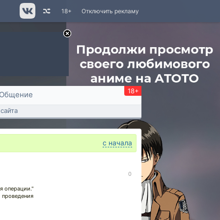
18+
Отключить рекламу
18+
Общение
сайта
с начала
0
я операции."
я проведения