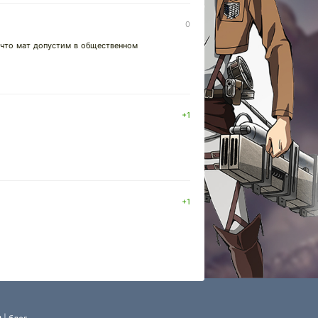
0
, что мат допустим в общественном
+1
+1