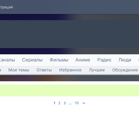
страция
Каналы
Сериалы
Фильмы
Аниме
Радио
Люди
а
Мои темы
Ответы
Избранное
Лучшие
Обсуждение 
1
2
3
...
70
→