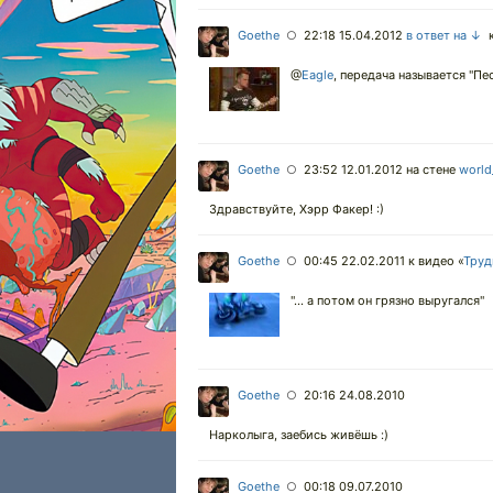
Goethe
22:18 15.04.2012
в ответ на ↓
к
○
@
Eagle
,
передача называется "Пес
Goethe
23:52 12.01.2012
на стене
world
○
Здравствуйте, Хэрр Факер! :)
Goethe
00:45 22.02.2011
к видео «
Труд
○
"... а потом он грязно выругался"
Goethe
20:16 24.08.2010
○
Нарколыга, заебись живёшь :)
Goethe
00:18 09.07.2010
○