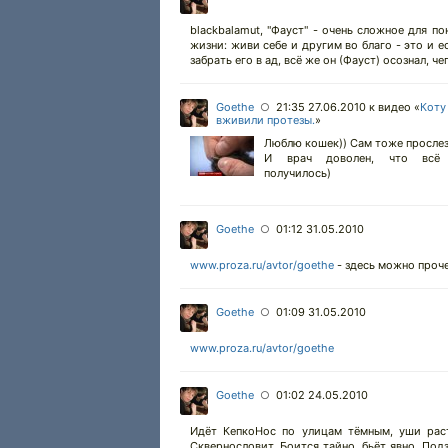
blackbalamut, "Фауст" - очень сложное для п
жизни: живи себе и другим во благо - это и 
забрать его в ад, всё же он (Фауст) осознал, ч
Goethe
21:35 27.06.2010
к видео «
Коту
○
вживили протезы.
»
Люблю кошек)) Сам тоже прослези
И врач доволен, что всё
получилось)
Goethe
01:12 31.05.2010
○
www.proza.ru/avtor/goethe
- здесь можно проч
Goethe
01:09 31.05.2010
○
www.proza.ru/avtor/goethe
Goethe
01:02 24.05.2010
○
Идёт КепкоНос по улицам тёмным, уши раст
Сквернословит. Боится тайно, бьёт явно. По