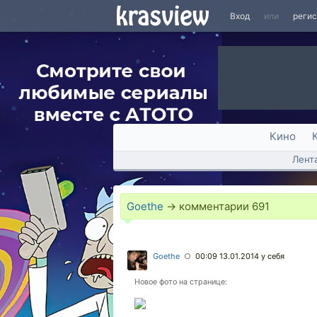
Вход
или
реги
Кино
Лент
Goethe
→ комментарии
691
Goethe
00:09 13.01.2014
у себя
○
Новое фото на странице: