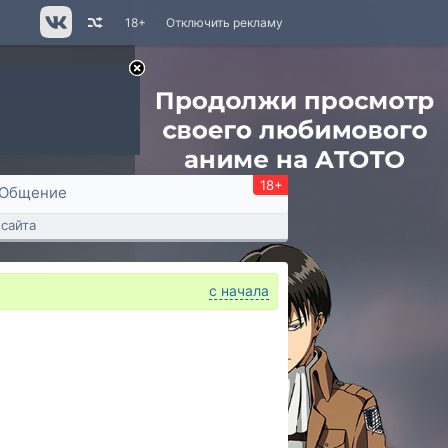
18+
Отключить рекламу
18+
Общение
сайта
с начала