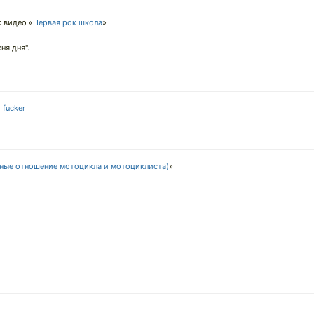
 видео «
Первая рок школа
»
ня дня".
_fucker
ные отношение мотоцикла и мотоциклиста)
»