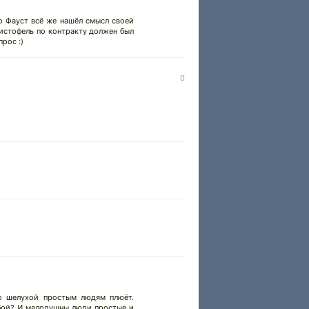
то Фауст всё же нашёл смысл своей
фистофель по контракту должен был
прос :)
0
цо шелухой простым людям плюёт.
собой? И малодушны люди простые и