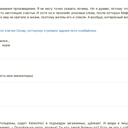
онимания произведение. Я не могу точно сказать почему. Но я думаю, потому ч
есть настоящее счастье. И хотя он и произнёс роковые слова, после которых Ме
его ему не хватало в жизни, поэтому ангелы его и спасли. А вообще, интересный во
 по кличке Оскар, которому отрезало задние ноги комбайном,
лся...
 норм
есть мои миниатюры)
опырены, сидит КепкоНос в подъездах загаженных, щёлкает. И везде в ли
дзывает: – Подойди-ка сюда, дружок! Ты кто такой будешь-то? Есть ли что с 