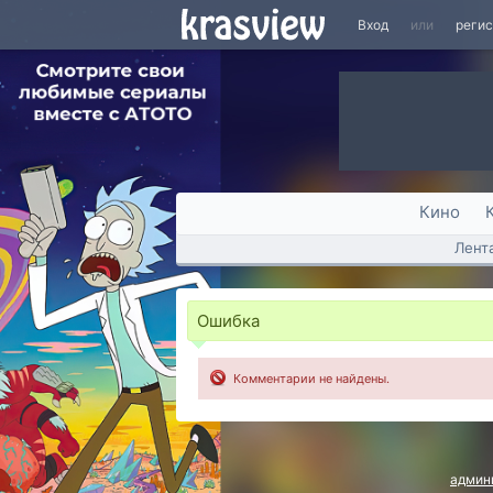
Вход
или
реги
Кино
Лент
Ошибка
Комментарии не найдены.
админ