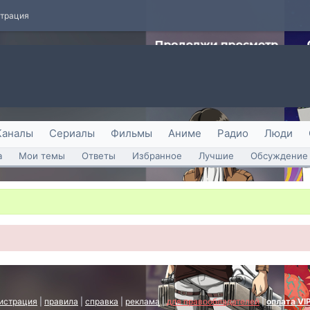
страция
Каналы
Сериалы
Фильмы
Аниме
Радио
Люди
а
Мои темы
Ответы
Избранное
Лучшие
Обсуждение 
истрация
|
правила
|
справка
|
реклама
|
для правообладателей
|
оплата VI