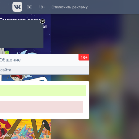
18+
Отключить рекламу
18+
Общение
сайта
P
|
блог