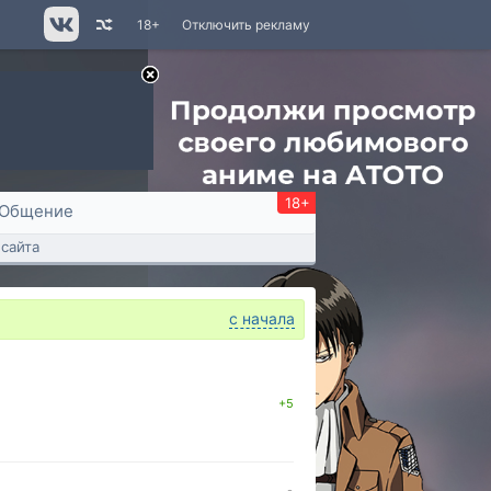
18+
Отключить рекламу
18+
Общение
сайта
с начала
+5