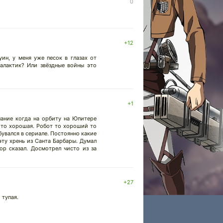
0
+12
ин, у меня уже песок в глазах от
галактик? Или звёздные войны это
+1
нание когда на орбиту на Юпитере
я то хорошая. Робот то хороший то
бувался в сериале. Постоянно какие
эту хрень из Санта Барбары. Думал
тор сказал. Досмотрел чисто из за
+27
 тупая.