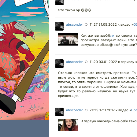
Это такой ор 😃😃😃
absconder
11:27 31.05.2022
к видео «
Об
○
Как же вы заеб@
ли
со своим тат
просмотра звездных войн. Это 
симулятор обосс@нной пустыни?
absconder
11:20 03.01.2022
к сериалу «
○
Столько косяков что смотреть противно. То
вылетают, то не теряют когда уже летят все.
плохой, то опять хороший. В нужные моменты о
то сопли, эта херня с отношениями. Хоспаде,
будет что то реально научное, но наука тут
пришельцев.
absconder
21:29 17.11.2017
к видео «
Про
○
В первую очередь сама себе таког