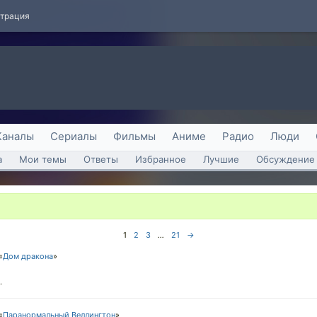
страция
Каналы
Сериалы
Фильмы
Аниме
Радио
Люди
а
Мои темы
Ответы
Избранное
Лучшие
Обсуждение 
1
2
3
...
21
→
«
Дом дракона
»
.
«
Паранормальный Веллингтон
»