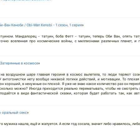
и-Ван Кеноби / Obi-Wan Kenobi - 1 сезон, 1 серия
»
уином. Мандалорец - татуин, боба Фетт - татуин, теперь Оби Ван, опять тату
точно вселенная про космические войны, с миллионами различных планет, и 
Затерянные в космосе
»
 на воздушном шаре главная героиня в космос вылетела, то люди теряют соз
 У антогонистки нету вообще никакой логики действий, и мотивации. То плоха
н хороший, в ненужные он плохой. Я уже не знаю какое количество раз он перео
 сколько можно? Иногда приходится реально перематывать, чтобы не смотреть 
 подаётся в виде фантастической сказки, которая будет работать так, как ав
 оральный секс
»
о мужика нашла, ещё и жалуется. А если год сосала, значит либо нравилось, либо