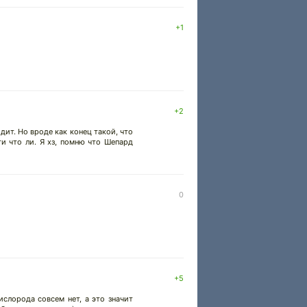
+1
+2
дит. Но вроде как конец такой, что
и что ли. Я хз, помню что Шепард
0
+5
ислорода совсем нет, а это значит