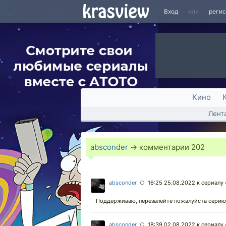
Вход
или
реги
Кино
Лент
absconder
→ комментарии
202
absconder
16:25 25.08.2022
к сериалу 
○
Поддерживаю, перезалейте пожалуйста серию
absconder
18:39 02.08.2022
к сериалу 
○