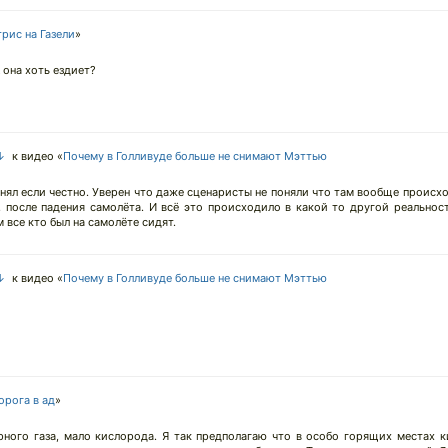
трис на Газели
»
 она хоть ездиет?
 ↓
к видео «
Почему в Голливуде больше не снимают Мэттью
онял если честно. Уверен что даже сценаристы не поняли что там вообще происхо
 после падения самолёта. И всё это происходило в какой то другой реальност
м все кто был на самолёте сидят.
 ↓
к видео «
Почему в Голливуде больше не снимают Мэттью
орога в ад
»
рного газа, мало кислорода. Я так предполагаю что в особо горящих местах к