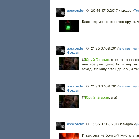
absconder
20:46 17.10.2017
к видео «
Те
○
Блин тетрис это конечно круто. А
absconder
21:35 07.08.2017
в ответ на
○
Фокса
»
@
Юрий Гагарин
,
я не до конца п
они все уже давно были мертвы,
заходит в какую то церковь, а та
absconder
21:30 07.08.2017
в ответ на
○
Фокса
»
@
Юрий Гагарин
,
ага)
absconder
15:35 03.08.2017
к видео «
Д
○
И как они не боятся? Много уга