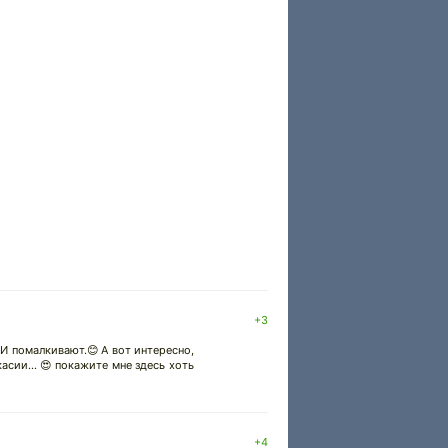
+3
 И помалкивают.😊 А вот интересно,
асии... 😍 покажите мне здесь хоть
+4