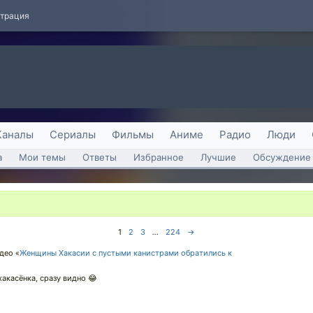
страция
Каналы
Сериалы
Фильмы
Аниме
Радио
Люди
а
Мои темы
Ответы
Избранное
Лучшие
Обсуждение 
1
2
3
...
224
→
део «
Женщины Хакасии с пустыми канистрами обратились к
хакасёнка, сразу видно 😂