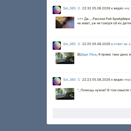
Sol_365
22:32 05.08.2026
к видео «
ну 
○
=== Да.....Рассказ Рэй Брейдбери
не знает, уж не говоря об их детях 
Sol_365
22:25 05.08.2026
в ответ на 
○
@
Дядя Лёха
,
Я прямо таки дико и
Sol_365
22:23 05.08.2026
к видео «
пр
○
"...Помощь нужна? В том смысле 