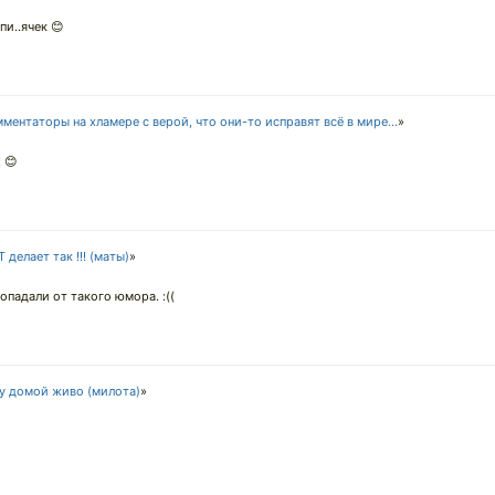
пи..ячек 😊
ментаторы на хламере с верой, что они-то исправят всё в мире...
»
 😊
 делает так !!! (маты)
»
опадали от такого юмора. :((
ну домой живо (милота)
»