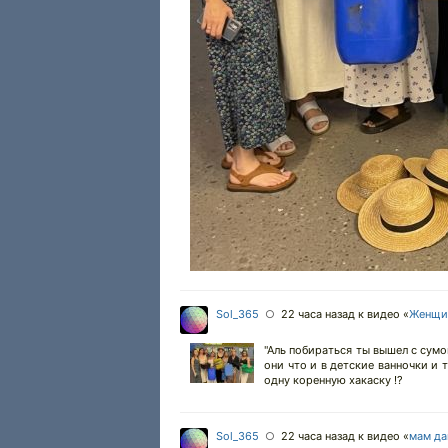
Sol_365
22 часа назад
к видео «
Женщин
○
"Аль побираться ты вышел с сумо
они что и в детские ванночки и 
одну коренную хакаску !?
Sol_365
22 часа назад
к видео «
мам дав
○