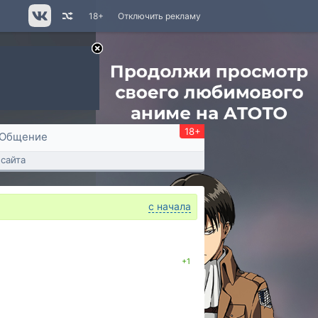
18+
Отключить рекламу
18+
Общение
сайта
с начала
+1