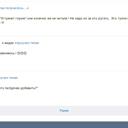
так получилось ...
»
 "И грянет горим" они конечно же не читали ! Не надо их за это ругать . Это туп
!!!
↓
к видео «
проучил типа
»
звиняюсь ! 😊😊😊
оучил типа
»
что пи3дячек добавить?"
Ранее