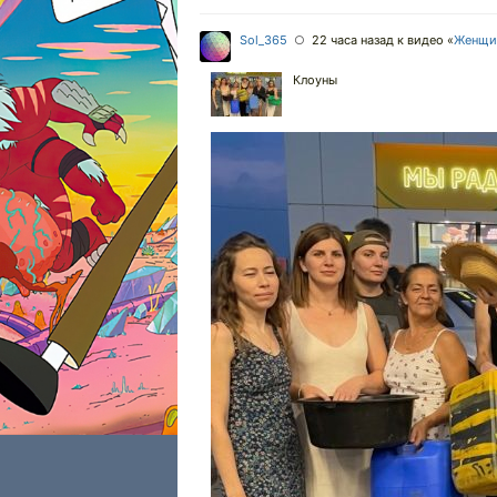
Sol_365
22 часа назад
к видео «
Женщин
○
Клоуны