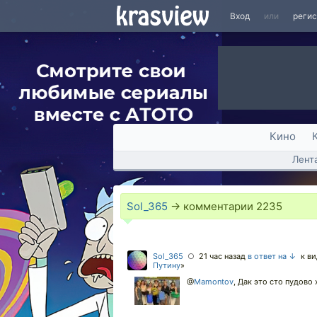
Вход
или
реги
Кино
Лент
Sol_365
→ комментарии
2235
Sol_365
21 час назад
в ответ на ↓
к ви
○
Путину
»
@
Mamontov
,
Дак это сто пудово 