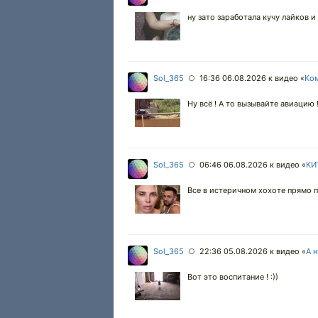
ну зато заработала кучу лайков и 
Sol_365
16:36 06.08.2026
к видео «
Ком
○
Ну всё ! А то вызывайте авиацию !
Sol_365
06:46 06.08.2026
к видео «
КИТ
○
Все в истеричном хохоте прямо п
Sol_365
22:36 05.08.2026
к видео «
А 
○
Вот это воспитание ! :))