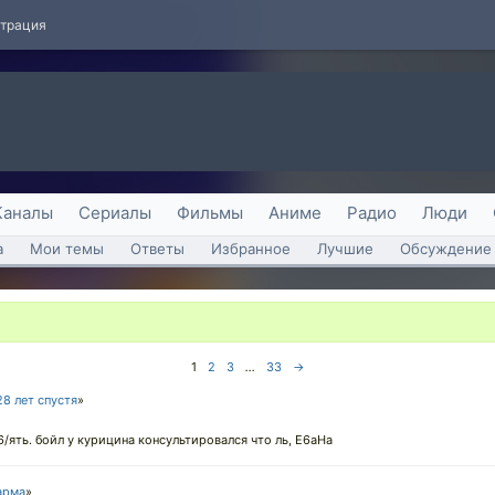
страция
Каналы
Сериалы
Фильмы
Аниме
Радио
Люди
а
Мои темы
Ответы
Избранное
Лучшие
Обсуждение 
1
2
3
...
33
→
28 лет спустя
»
 6/ять. бойл у курицина консультировался что ль, E6aHа
арма
»