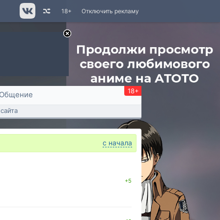
18+
Отключить рекламу
18+
Общение
сайта
с начала
+5