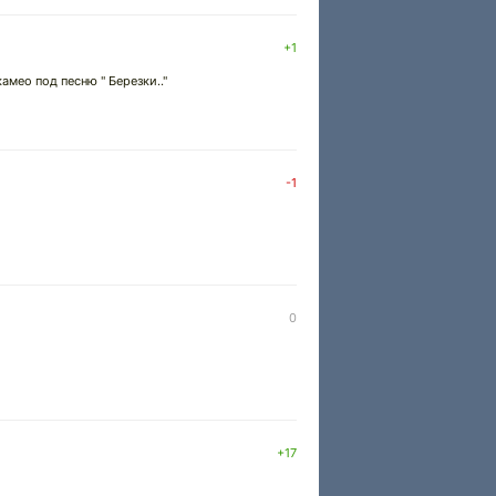
+1
амео под песню " Березки.."
-1
0
+17