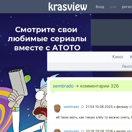
Вход
или
реги
Кино
Лент
sembrado
→ комментарии
326
sembrado
21:54 10.08.2025
к фильму «
○
еб твою мать, как такую x/ety ту можно снять,
sembrado
20:18 29.06.2018
к видео «
К
○