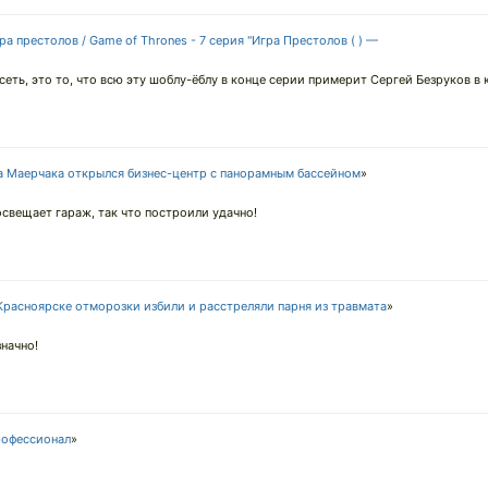
ра престолов / Game of Thrones - 7 серия "Игра Престолов ( ) —
сеть, это то, что всю эту шоблу-ёблу в конце серии примерит Сергей Безруков в к
а Маерчака открылся бизнес-центр с панорамным бассейном
»
освещает гараж, так что построили удачно!
Красноярске отморозки избили и расстреляли парня из травмата
»
значно!
офессионал
»