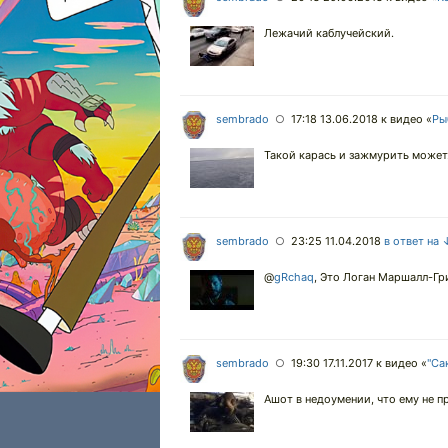
Лежачий каблучейский.
sembrado
17:18 13.06.2018
к видео «
Ры
○
Такой карась и зажмурить может
sembrado
23:25 11.04.2018
в ответ на 
○
@
gRchaq
,
Это Логан Маршалл-Гр
sembrado
19:30 17.11.2017
к видео «
"Са
○
Ашот в недоумении, что ему не п