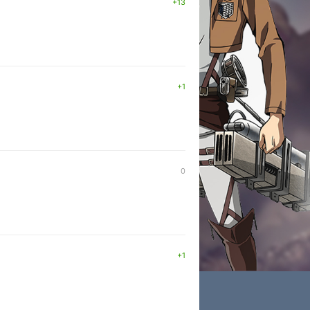
+13
+1
0
+1