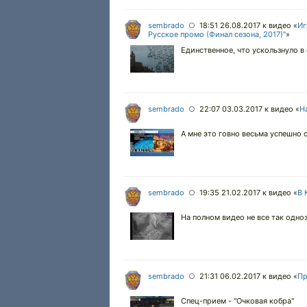
sembrado
18:51 26.08.2017
к видео «
Иг
○
Русское промо (Финал сезона, 2017)"
»
Единственное, что ускользнуло в 
sembrado
22:07 03.03.2017
к видео «
Н
○
А мне это говно весьма успешно 
sembrado
19:35 21.02.2017
к видео «
В 
○
На полном видео не все так одно
sembrado
21:31 06.02.2017
к видео «
Пр
○
Спец-прием - "Очковая кобра"