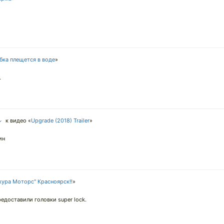
бка плещется в воде
»
.
↓
к видео «
Upgrade (2018) Trailer
»
ин
кура Моторс" Красноярск!!
»
редоставили головки super lock.