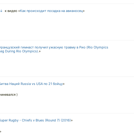
 ↓
к видео «
Как происходит посадка на авианосец
»
ранцузский гимнаст получил ужасную травму в Рио (Rio Olympics
Leg During Rio Olympics).
»
Битва Наций Russia vs USA по 21 бойцу
»
омневался )
Super Rugby - Chiefs v Blues (Round 7) (2016)
»
ь