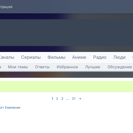
страция
Каналы
Сериалы
Фильмы
Аниме
Радио
Люди
а
Мои темы
Ответы
Избранное
Лучшие
Обсуждение 
1
2
3
...
31
→
Хит Емелина
»