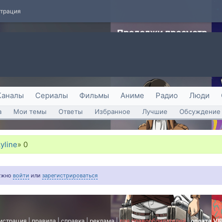
страция
Каналы
Сериалы
Фильмы
Аниме
Радио
Люди
а
Мои темы
Ответы
Избранное
Лучшие
Обсуждение 
kyline
»
0
нужно
войти
или
зарегистрироваться
истрация
|
правила
|
справка
|
реклама
|
для правообладателей
|
оплата VI