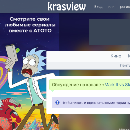
Вход
или
реги
Кино
Лент
Обсуждение на канале «
Mark ll vs S
Чтобы писать и оценивать комментарии 
админ