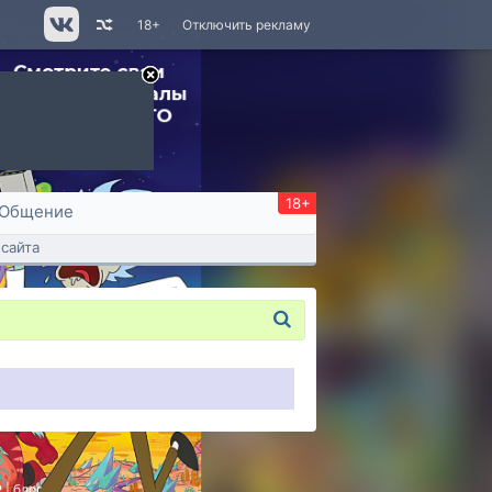
18+
Отключить рекламу
18+
Общение
сайта
P
|
блог