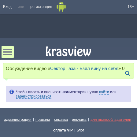
Вход
или
регистрация
18+
Обсуждение видео «
Сектор Газа - Взял вину на себя
»
0
Чтобы писать и оценивать комментарии нужно
войти
или
зарегистрироваться
администрация
правила
справка
реклама
для правообладателей
|
|
|
|
|
оплата VIP
блог
|