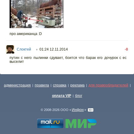
про американца :D
Слоктей
01:24 12.11.2014
-8
○
путин с него пылинки сдувает, боится что барак его дочурок с ес
выселит
администрация
правила
справка
реклама
для правообладателей
|
|
|
|
|
оплата VIP
блог
|
Инфон
© 2008-2026 ООО «
»