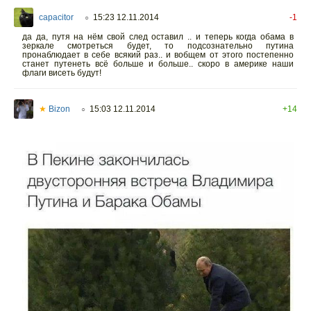
capacitor
15:23 12.11.2014
-1
○
да да, путя на нём свой след оставил .. и теперь когда обама в
зеркале смотреться будет, то подсознательно путина
пронаблюдает в себе всякий раз.. и вобщем от этого постепенно
станет путенеть всё больше и больше.. скоро в америке наши
флаги висеть будут!
★
Bizon
15:03 12.11.2014
+14
○