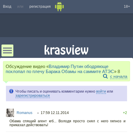
Вход
или
регистрация
18+
Обсуждение видео «
Владимир Путин ободряюще
похлопал по плечу Барака Обамы на саммите АТЭС
»
8
с начала
Чтобы писать и оценивать комментарии нужно
войти
или
зарегистрироваться
Romanus
17:59 12.11.2014
+2
○
Обама спящий агент кгб... Володя просто снял с него гипноз и
приказал действовать!