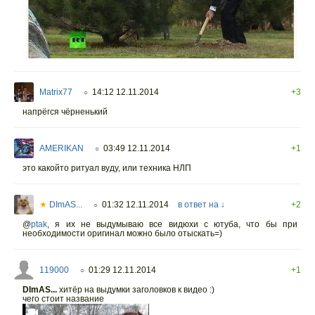
Matrix77
14:12 12.11.2014
+3
○
напрёгся чёрненький
AMERIKAN
03:49 12.11.2014
+1
○
это какойто ритуал вуду, или техника НЛП
★
DImAS...
01:32 12.11.2014
в ответ на ↓
+2
○
@
ptak
,
я их не выдумываю все видюхи с ютуба, что бы при
необходимости оригинал можно было отыскать=)
119000
01:29 12.11.2014
+1
○
DImAS...
хитёр на выдумки заголовков к видео :)
чего стоит название