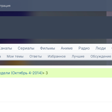
страция
Каналы
Сериалы
Фильмы
Аниме
Радио
Люди
а
Мои темы
Ответы
Избранное
Лучшие
Обсуждение 
дели (Октябрь 4-2014)
»
3