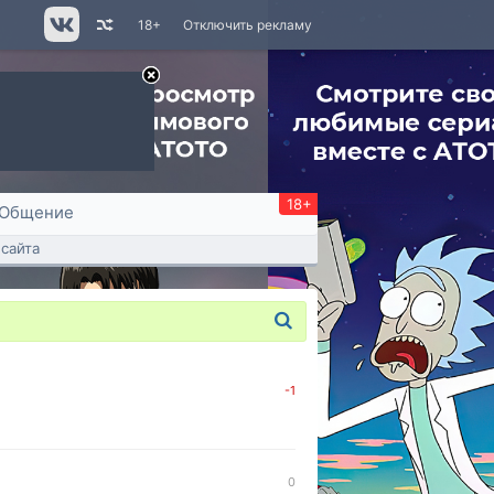
18+
Отключить рекламу
18+
Общение
сайта
-1
0