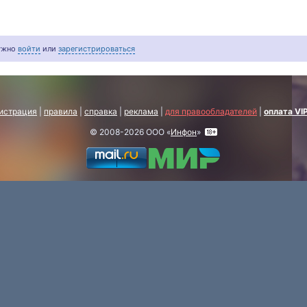
нужно
войти
или
зарегистрироваться
истрация
|
правила
|
справка
|
реклама
|
для правообладателей
|
оплата VI
© 2008-2026 ООО «
Инфон
»