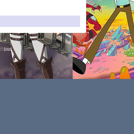
P
|
блог