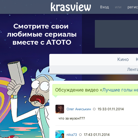
Вход
или
реги
Кино
Лент
Обсуждение видео «
Лучшие голы не
Олег Аниськин
15:33 01.11.2014
○
что за музон???
nika73
17:43 01.11.2014
○