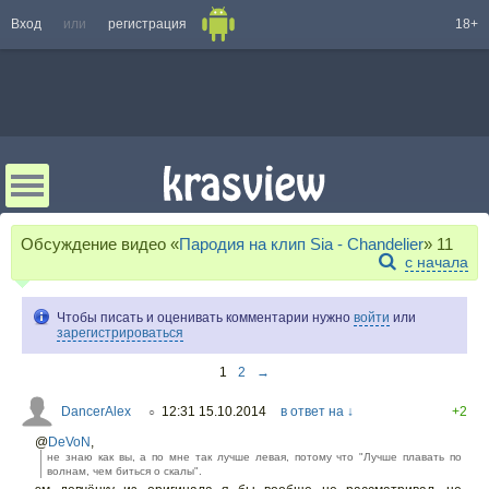
Вход
или
регистрация
18+
Обсуждение видео «
Пародия на клип Sia - Chandelier
»
11
с начала
Чтобы писать и оценивать комментарии нужно
войти
или
зарегистрироваться
1
2
→
DancerAlex
12:31 15.10.2014
в ответ на ↓
+2
○
@
DeVoN
,
не знаю как вы, а по мне так лучше левая, потому что "Лучше плавать по
волнам, чем биться о скалы".