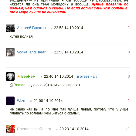
эм...девчёнку из оригинала я бы вообще не рассматривал, не
кажется ли она тебе молодой? а вообще,
лучше плавать по
волнам, чем биться о скалы. Но если волны слишком большие,
то в море лучше не выходить
Алексей Глазков
22:53 14.10.2014
-1
○
ху*ня полная
Vodka_and_bear
22:53 14.10.2014
0
○
★
BeeReR
22:40 14.10.2014
в ответ на ↓
0
○
@
Romanus
,
да слева)) в смысле справа)
Wize
21:00 14.10.2014
-1
○
не знаю как вы, а по мне так лучше левая, потому что "Лучше
плавать по волнам, чем биться о скалы".
ChernomirdinReturn
20:23 14.10.2014
+1
○