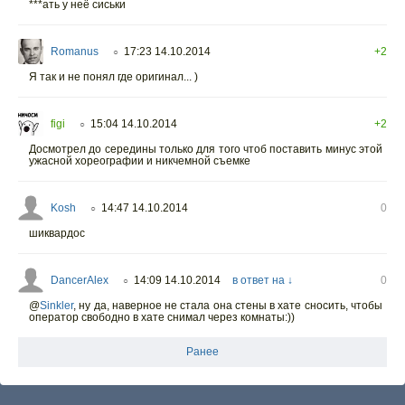
***ать у неё сиськи
Romanus
17:23 14.10.2014
+2
○
Я так и не понял где оригинал... )
figi
15:04 14.10.2014
+2
○
Досмотрел до середины только для того чтоб поставить минус этой
ужасной хореографии и никчемной съемке
Kosh
14:47 14.10.2014
0
○
шиквардос
DancerAlex
14:09 14.10.2014
в ответ на ↓
0
○
@
Sinkler
,
ну да, наверное не стала она стены в хате сносить, чтобы
оператор свободно в хате снимал через комнаты:))
Ранее