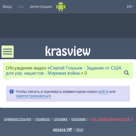
Вход
или
регистрация
18+
Обсуждение видео «
Сергей Глазьев - Задание от США
для укр. нацистов - Мировая война.
»
0
Чтобы писать и оценивать комментарии нужно
войти
или
зарегистрироваться
администрация
правила
справка
реклама
для правообладателей
|
|
|
|
|
оплата VIP
блог
|