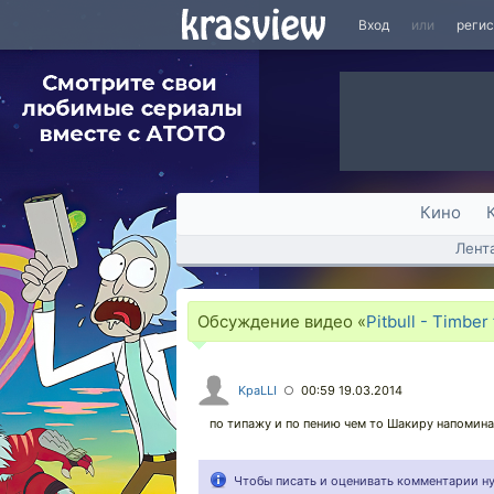
Вход
или
реги
Кино
Лент
Обсуждение видео «
Pitbull - Timber
KpaLLI
00:59 19.03.2014
○
по типажу и по пению чем то Шакиру напомина
Чтобы писать и оценивать комментарии 