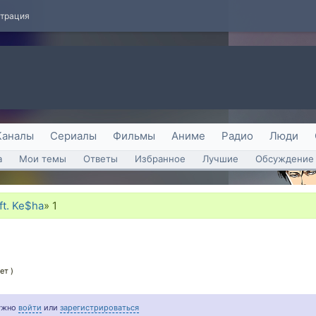
страция
Каналы
Сериалы
Фильмы
Аниме
Радио
Люди
а
Мои темы
Ответы
Избранное
Лучшие
Обсуждение 
 ft. Ke$ha
»
1
ет )
нужно
войти
или
зарегистрироваться