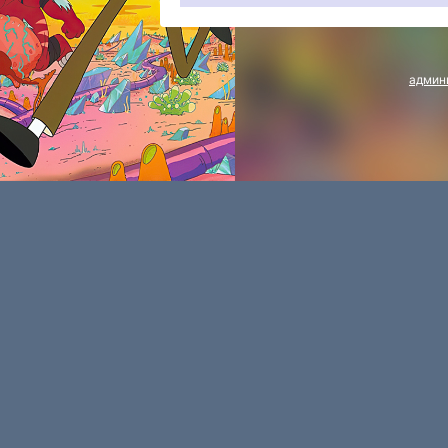
админ