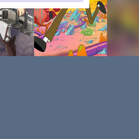
P
|
блог