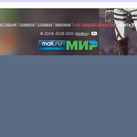
истрация
|
правила
|
справка
|
реклама
|
для правообладателей
|
оплата VI
© 2008-2026 ООО «
Инфон
»