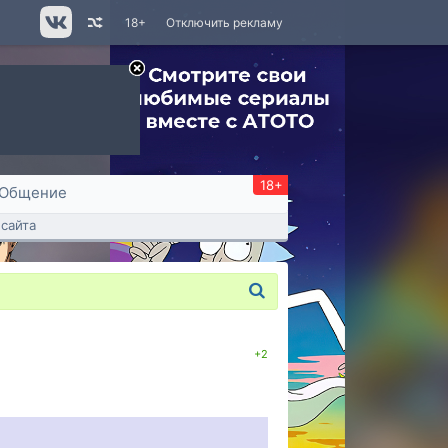
18+
Отключить рекламу
18+
Общение
сайта
+2