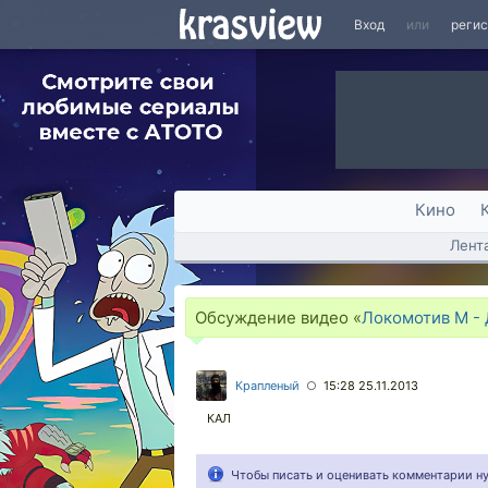
Вход
или
реги
Кино
Лент
Обсуждение видео «
Локомотив М - 
Крапленый
15:28 25.11.2013
○
КАЛ
Чтобы писать и оценивать комментарии 