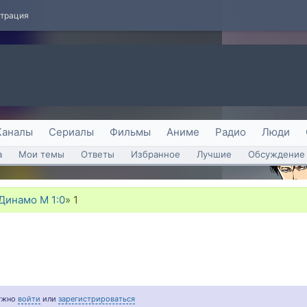
страция
Каналы
Сериалы
Фильмы
Аниме
Радио
Люди
а
Мои темы
Ответы
Избранное
Лучшие
Обсуждение 
Динамо М 1:0
»
1
нужно
войти
или
зарегистрироваться