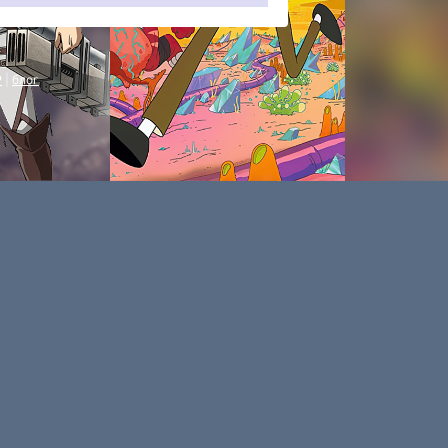
P
|
блог