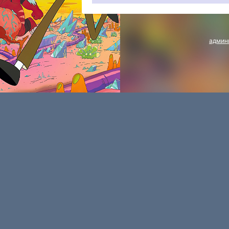
админ