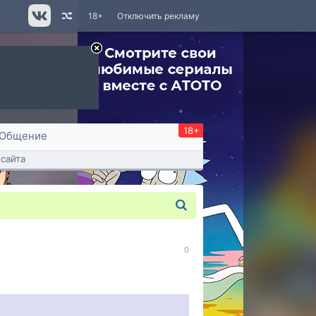
18+
Отключить рекламу
18+
Общение
сайта
0