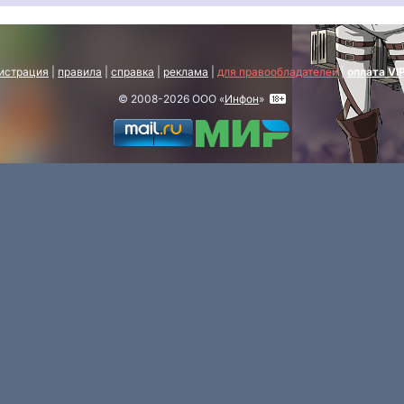
истрация
|
правила
|
справка
|
реклама
|
для правообладателей
|
оплата VI
© 2008-2026 ООО «
Инфон
»