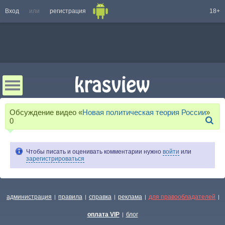
Вход
или
регистрация
18+
Обсуждение видео «
Новая политическая теория России
»
0
Чтобы писать и оценивать комментарии нужно
войти
или
зарегистрироваться
администрация
правила
справка
реклама
для правообладателей
|
|
|
|
|
оплата VIP
блог
|