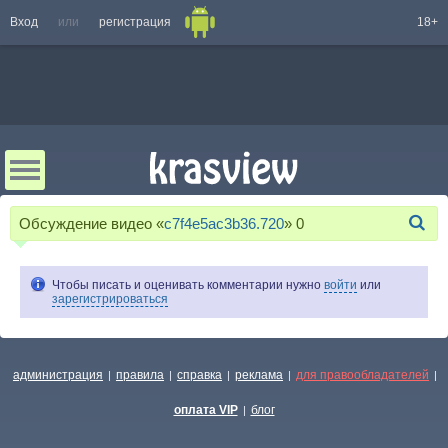
Вход
или
регистрация
18+
Обсуждение видео «
c7f4e5ac3b36.720
»
0
Чтобы писать и оценивать комментарии нужно
войти
или
зарегистрироваться
администрация
правила
справка
реклама
для правообладателей
|
|
|
|
|
оплата VIP
блог
|