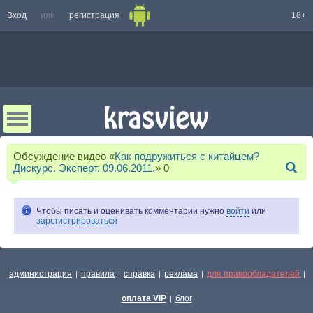
Вход
или
регистрация
18+
Обсуждение видео «
Как подружиться с китайцем?
Дискурс. Эксперт. 09.06.2011.
»
0
Чтобы писать и оценивать комментарии нужно
войти
или
зарегистрироваться
администрация
правила
справка
реклама
для правообладателей
|
|
|
|
|
оплата VIP
блог
|