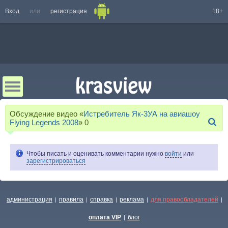
Вход
или
регистрация
18+
Обсуждение видео «
Истребитель Як-3УА на авиашоу
Flying Legends 2008
»
0
Чтобы писать и оценивать комментарии нужно
войти
или
зарегистрироваться
администрация
правила
справка
реклама
для правообладателей
|
|
|
|
|
оплата VIP
блог
|