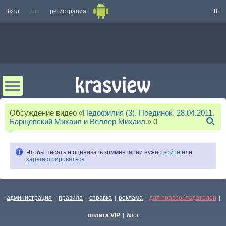
Вход
или
регистрация
18+
Обсуждение видео «
Педофилия (3). Поединок. 28.04.2011.
Барщевский Михаил и Веллер Михаил.
»
0
Чтобы писать и оценивать комментарии нужно
войти
или
зарегистрироваться
администрация
правила
справка
реклама
для правообладателей
|
|
|
|
|
оплата VIP
блог
|