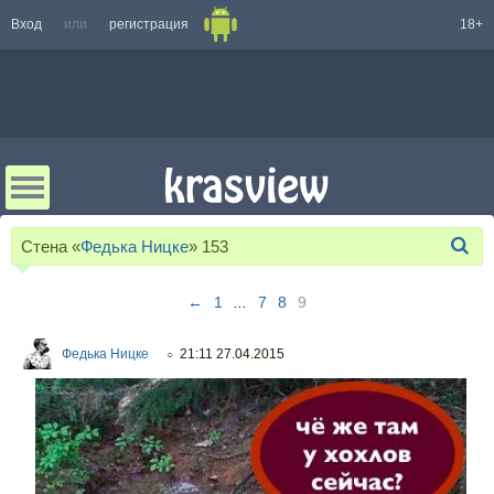
Вход
или
регистрация
18+
Стена «
Федька Ницке
»
153
←
1
...
7
8
9
Федька Ницке
21:11 27.04.2015
○