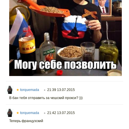
★
torquemada
21:39 13.07.2015
○
В бан тебя отправить за чешский прокси? )))
★
torquemada
21:42 13.07.2015
○
Теперь французский