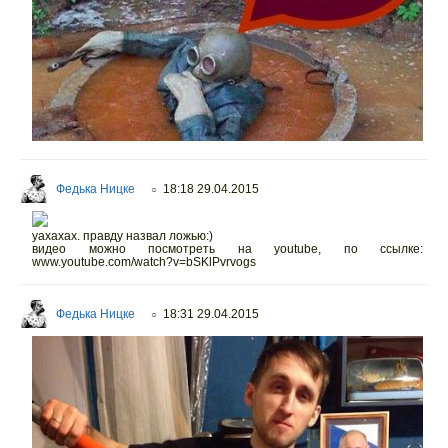
Федька Ницке
18:18 29.04.2015
○
уахахах. правду назвал ложью:)
видео можно посмотреть на youtube, по ссылке:
www.youtube.com/watch?v=bSKlPvrvogs
Федька Ницке
18:31 29.04.2015
○