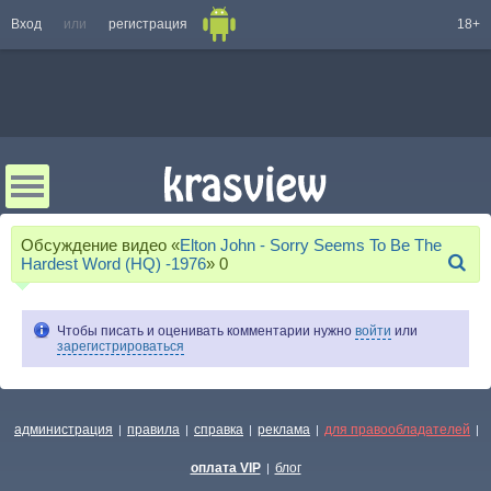
Вход
или
регистрация
18+
Обсуждение видео «
Elton John - Sorry Seems To Be The
Hardest Word (HQ) -1976
»
0
Чтобы писать и оценивать комментарии нужно
войти
или
зарегистрироваться
администрация
правила
справка
реклама
для правообладателей
|
|
|
|
|
оплата VIP
блог
|