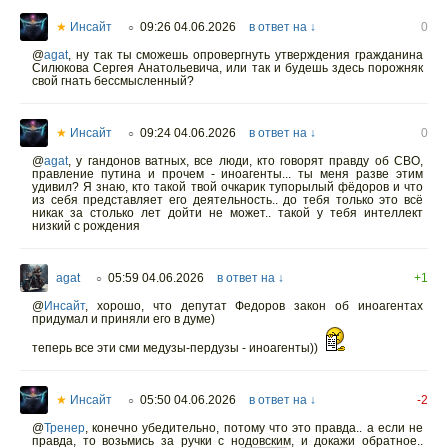
★
Инсайт
09:26 04.06.2026
в ответ на ↓
0
○
@
agat
,
ну так ты сможешь опровергнуть утверждения гражданина
Силюкова Сергея Анатольевича, или так и будешь здесь порожняк
свой гнать бессмысленный?
★
Инсайт
09:24 04.06.2026
в ответ на ↓
0
○
@
agat
,
у гандонов ватных, все люди, кто говорят правду об СВО,
правление путина и прочем - иноагенты... ты меня разве этим
удивил? Я знаю, кто такой твой очкарик тупорылый фёдоров и что
из себя представляет его деятельность.. до тебя только это всё
никак за столько лет дойти не может.. такой у тебя интеллект
низкий с рождения
agat
05:59 04.06.2026
в ответ на ↓
+1
○
@
Инсайт
,
хорошо, что депутат Федоров закон об иноагентах
придумал и приняли его в думе)
теперь все эти сми медузы-пердузы - иноагенты))
★
Инсайт
05:50 04.06.2026
в ответ на ↓
-2
○
@
Тренер
,
конечно убедительно, потому что это правда.. а если не
правда, то возьмись за ручки с нодовским, и докажи обратное..