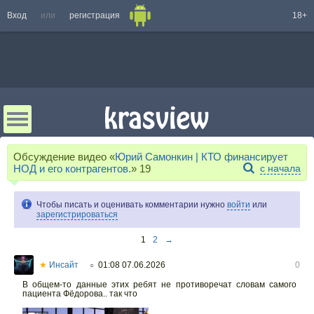
Вход
или
регистрация
18+
Обсуждение видео «
Юрий Самонкин | КТО финансирует
НОД и его контрагентов.
»
19
с начала
Чтобы писать и оценивать комментарии нужно
войти
или
зарегистрироваться
1
2
→
★
Инсайт
01:08 07.06.2026
0
○
В общем-то данные этих ребят не противоречат словам самого
пациента Фёдорова.. так что