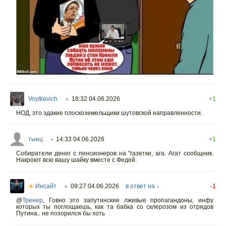
Voytkevich
18:32 04.06.2026
+1
○
НОД, это эдакие плоскоземельщики шутовской направленности.
тынц
14:33 04.06.2026
+1
•
Собиратели денег с пенсионеров на "газетки, ага. Агат сообщник.
Накроют всю вашу шайку вместе с Федей.
★
Инсайт
09:27 04.06.2026
в ответ на ↓
-1
○
@
Тренер
,
Говно это запутинские лживые пропагандоны, инфу
которых ты поглощаешь, как та бабка со склерозом из отрядов
Путина.. не позорился бы хоть