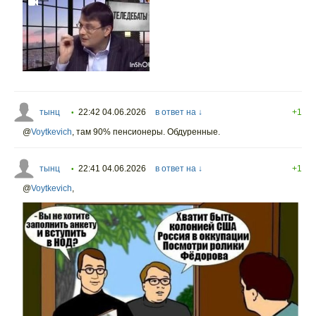
тынц
22:42 04.06.2026
в ответ на ↓
+1
•
@
Voytkevich
,
там 90% пенсионеры. Обдуренные.
тынц
22:41 04.06.2026
в ответ на ↓
+1
•
@
Voytkevich
,