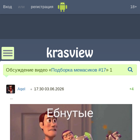
Вход
или
регистрация
18+
Обсуждение видео «
Подборка мемасиков #17
»
1
Aqel
17:30 03.06.2026
+4
○
...