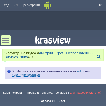
Вход
или
регистрация
18+
Обсуждение видео «
Дмитрий Пирог - Непобеждённый
Виртуоз Ринга
»
0
Чтобы писать и оценивать комментарии нужно
войти
или
зарегистрироваться
администрация
правила
справка
реклама
для правообладателей
|
|
|
|
|
оплата VIP
блог
|