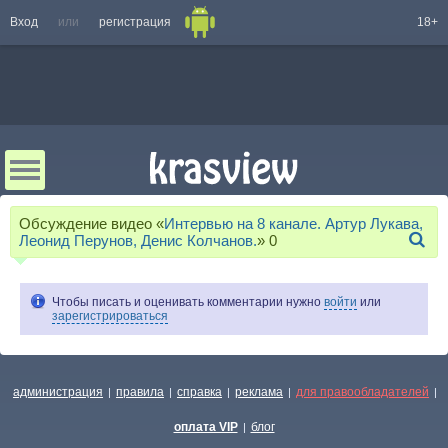
Вход
или
регистрация
18+
Обсуждение видео «
Интервью на 8 канале. Артур Лукава,
Леонид Перунов, Денис Колчанов.
»
0
Чтобы писать и оценивать комментарии нужно
войти
или
зарегистрироваться
администрация
правила
справка
реклама
для правообладателей
|
|
|
|
|
оплата VIP
блог
|