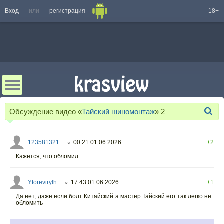
Вход
или
регистрация
18+
Обсуждение видео «
Тайский шиномонтаж
»
2
123581321
00:21 01.06.2026
+2
○
Кажется, что обломил.
Ytorevirylh
17:43 01.06.2026
+1
○
Да нет, даже если болт Китайский а мастер Тайский его так легко не
обломить