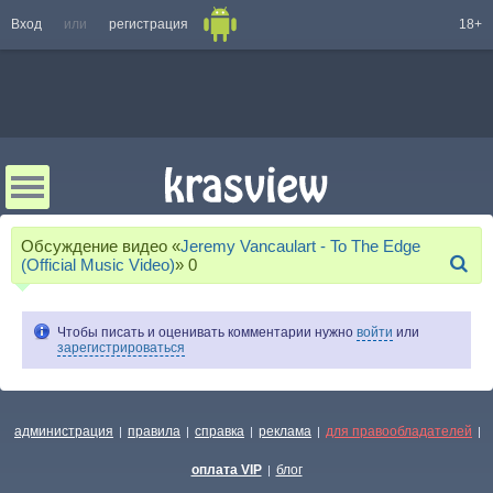
Вход
или
регистрация
18+
Обсуждение видео «
Jeremy Vancaulart - To The Edge
(Official Music Video)
»
0
Чтобы писать и оценивать комментарии нужно
войти
или
зарегистрироваться
администрация
правила
справка
реклама
для правообладателей
|
|
|
|
|
оплата VIP
блог
|