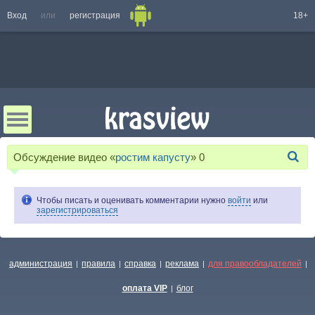
Вход
или
регистрация
18+
Обсуждение видео «
ростим капусту
»
0
Чтобы писать и оценивать комментарии нужно
войти
или
зарегистрироваться
администрация
правила
справка
реклама
для правообладателей
|
|
|
|
|
оплата VIP
блог
|