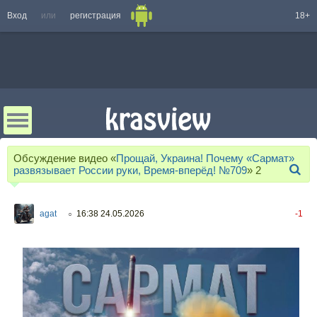
Вход
или
регистрация
18+
Обсуждение видео «
Прощай, Украина! Почему «Сармат»
развязывает России руки, Время-вперёд! №709
»
2
agat
16:38 24.05.2026
-1
○