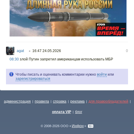
agat
16:47 24.05.2026
0
○
08:30
злой Путин запретил американцам использовать МБР
Чтобы писать и оценивать комментарии нужно
войти
или
зарегистрироваться
администрация
правила
справка
реклама
для правообладателей
|
|
|
|
|
оплата VIP
блог
|
Инфон
© 2008-2026 ООО «
»