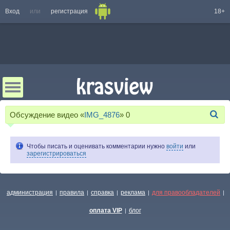
Вход
или
регистрация
18+
Обсуждение видео «
IMG_4876
»
0
Чтобы писать и оценивать комментарии нужно
войти
или
зарегистрироваться
администрация
правила
справка
реклама
для правообладателей
|
|
|
|
|
оплата VIP
блог
|