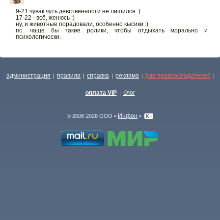
9-21 чувак чуть девственности не лишился :)
17-22 - всё, женюсь :)
ну, и животные порадовали, особенно кысики :)
пс. чаще бы такие ролики, чтобы отдыхать морально и
психологически.
администрация
правила
справка
реклама
для правообладателей
|
|
|
|
|
оплата VIP
блог
|
Инфон
© 2008-2026 ООО «
»