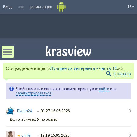
Вход
или
регистрация
18+
Обсуждение видео «
Лучшее из интернета - часть 15
»
2
с начала
Чтобы писать и оценивать комментарии нужно
войти
или
зарегистрироваться
Evgen24
01:27 16.05.2026
0
○
Долго и скучно. Я не осилил.
★
unlifer
19:19 15.05.2026
0
○